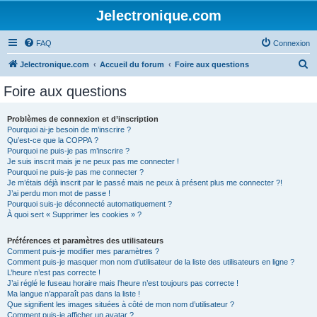
Jelectronique.com
FAQ
Connexion
R
Jelectronique.com
Accueil du forum
Foire aux questions
e
Foire aux questions
c
h
Problèmes de connexion et d’inscription
Pourquoi ai-je besoin de m’inscrire ?
e
Qu’est-ce que la COPPA ?
r
Pourquoi ne puis-je pas m’inscrire ?
Je suis inscrit mais je ne peux pas me connecter !
c
Pourquoi ne puis-je pas me connecter ?
Je m’étais déjà inscrit par le passé mais ne peux à présent plus me connecter ?!
h
J’ai perdu mon mot de passe !
e
Pourquoi suis-je déconnecté automatiquement ?
À quoi sert « Supprimer les cookies » ?
r
Préférences et paramètres des utilisateurs
Comment puis-je modifier mes paramètres ?
Comment puis-je masquer mon nom d’utilisateur de la liste des utilisateurs en ligne ?
L’heure n’est pas correcte !
J’ai réglé le fuseau horaire mais l’heure n’est toujours pas correcte !
Ma langue n’apparaît pas dans la liste !
Que signifient les images situées à côté de mon nom d’utilisateur ?
Comment puis-je afficher un avatar ?