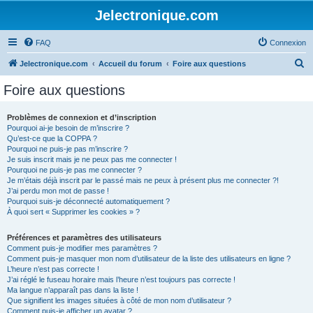
Jelectronique.com
FAQ
Connexion
R
Jelectronique.com
Accueil du forum
Foire aux questions
e
Foire aux questions
c
h
Problèmes de connexion et d’inscription
Pourquoi ai-je besoin de m’inscrire ?
e
Qu’est-ce que la COPPA ?
r
Pourquoi ne puis-je pas m’inscrire ?
Je suis inscrit mais je ne peux pas me connecter !
c
Pourquoi ne puis-je pas me connecter ?
Je m’étais déjà inscrit par le passé mais ne peux à présent plus me connecter ?!
h
J’ai perdu mon mot de passe !
e
Pourquoi suis-je déconnecté automatiquement ?
À quoi sert « Supprimer les cookies » ?
r
Préférences et paramètres des utilisateurs
Comment puis-je modifier mes paramètres ?
Comment puis-je masquer mon nom d’utilisateur de la liste des utilisateurs en ligne ?
L’heure n’est pas correcte !
J’ai réglé le fuseau horaire mais l’heure n’est toujours pas correcte !
Ma langue n’apparaît pas dans la liste !
Que signifient les images situées à côté de mon nom d’utilisateur ?
Comment puis-je afficher un avatar ?