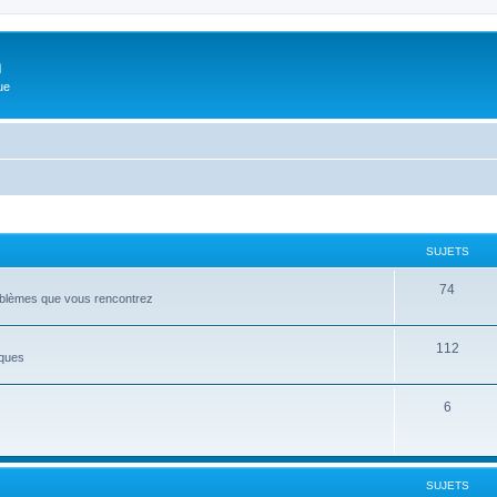
m
ue
SUJETS
74
roblèmes que vous rencontrez
112
iques
6
SUJETS