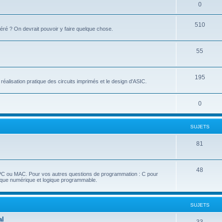
0
510
éré ? On devrait pouvoir y faire quelque chose.
55
195
réalisation pratique des circuits imprimés et le design d'ASIC.
0
SUJETS
81
48
 PC ou MAC. Pour vos autres questions de programmation : C pour
nique numérique et logique programmable.
SUJETS
al