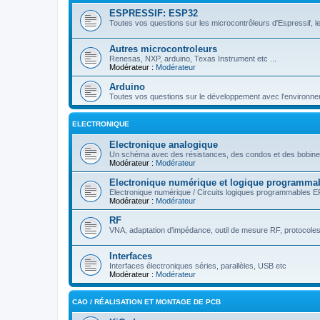
ESPRESSIF: ESP32
Toutes vos questions sur les microcontrôleurs d'Espressif, le
Autres microcontroleurs
Renesas, NXP, arduino, Texas Instrument etc ...
Modérateur :
Modérateur
Arduino
Toutes vos questions sur le développement avec l'environne
ELECTRONIQUE
Electronique analogique
Un schéma avec des résistances, des condos et des bobines
Modérateur :
Modérateur
Electronique numérique et logique programma
Electronique numérique / Circuits logiques programmables 
Modérateur :
Modérateur
RF
VNA, adaptation d'impédance, outil de mesure RF, protocoles ra
Interfaces
Interfaces électroniques séries, parallèles, USB etc
Modérateur :
Modérateur
CAO / RÉALISATION ET MONTAGE DE PCB