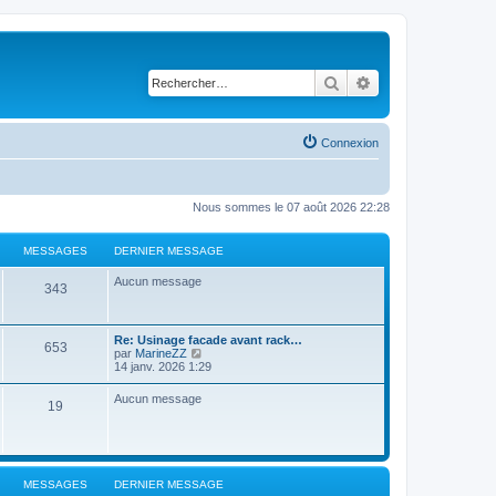
Rechercher
Recherche avancé
Connexion
Nous sommes le 07 août 2026 22:28
MESSAGES
DERNIER MESSAGE
Aucun message
343
Re: Usinage facade avant rack…
653
C
par
MarineZZ
o
14 janv. 2026 1:29
n
s
Aucun message
19
u
l
t
e
r
l
MESSAGES
DERNIER MESSAGE
e