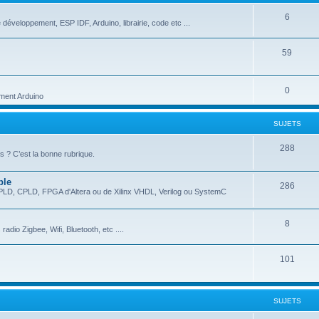
6
 développement, ESP IDF, Arduino, librairie, code etc ...
59
0
ment Arduino
SUJETS
288
 ? C’est la bonne rubrique.
ble
286
EPLD, CPLD, FPGA d'Altera ou de Xilinx VHDL, Verilog ou SystemC
8
dio Zigbee, Wifi, Bluetooth, etc ....
101
SUJETS