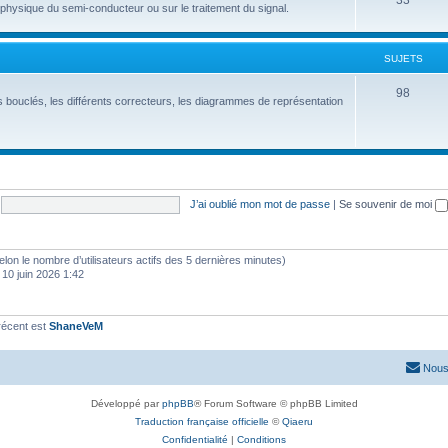
33
hysique du semi-conducteur ou sur le traitement du signal.
SUJETS
98
 bouclés, les différents correcteurs, les diagrammes de représentation
J’ai oublié mon mot de passe
|
Se souvenir de moi
 (selon le nombre d’utilisateurs actifs des 5 dernières minutes)
 10 juin 2026 1:42
récent est
ShaneVeM
Nous
Développé par
phpBB
® Forum Software © phpBB Limited
Traduction française officielle
©
Qiaeru
Confidentialité
|
Conditions