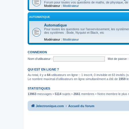
Forum pour toutes vos questions de maths, de physique, de p
Modérateur :
Modérateur
AUTOMATIQUE
Automatique
Pour toutes les questions sur l’asservissement, les systèmes
des systèmes : Bode, Nyquist et Black, etc
Modérateur :
Modérateur
CONNEXION
Nom d’utilisateur :
Mot de passe :
QUI EST EN LIGNE ?
Au total, il y a
64
utilisateurs en ligne :: 1 inscrit, 0 invisible et 63 invités
Le nombre maximal d’utilisateurs en ligne simultanément a été de
1959
le
STATISTIQUES
13963
messages •
5114
sujets •
2661
membres • Notre membre le plus 
Jelectronique.com
Accueil du forum