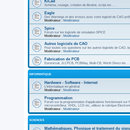
KiCad
Schéma, routage, création de librairie, script etc ...
Eagle
Des Warnings et des erreurs avec votre logiciel de CAO préf
Modérateur :
Modérateur
Spice
Forum sur les logiciels de simulation SPICE
Modérateur :
Modérateur
Autres logiciels de CAO
Pour toutes vos questions sur les autres logiciels de CAO, la 
Modérateur :
Modérateur
Fabrication de PCB
Eurocircuit, JLCPCB, PCBWay, Multi-CB, Würth Direct etc ...
INFORMATIQUE
Hardware - Software - Internet
L'informatique en général
Modérateur :
Modérateur
Programmation
Forum sur la programmation d'applications fonctionnant sur
microcontrôleur, VHDL, LCD etc, utilisez la rubrique Electro
Modérateur :
Modérateur
SCIENCES
Mathématiques, Physique et traitement du sign