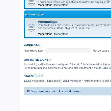
Forum pour toutes vos questions de maths, de physique, de p
Modérateur :
Modérateur
AUTOMATIQUE
Automatique
Pour toutes les questions sur l’asservissement, les systèmes
des systèmes : Bode, Nyquist et Black, etc
Modérateur :
Modérateur
CONNEXION
Nom d’utilisateur :
Mot de passe :
QUI EST EN LIGNE ?
Au total, il y a
62
utilisateurs en ligne :: 0 inscrit, 0 invisible et 62 invités
Le nombre maximal d’utilisateurs en ligne simultanément a été de
1959
le
STATISTIQUES
13963
messages •
5114
sujets •
2661
membres • Notre membre le plus 
Jelectronique.com
Accueil du forum