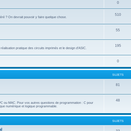
0
510
éré ? On devrait pouvoir y faire quelque chose.
55
195
réalisation pratique des circuits imprimés et le design d'ASIC.
0
SUJETS
81
48
 PC ou MAC. Pour vos autres questions de programmation : C pour
nique numérique et logique programmable.
SUJETS
al