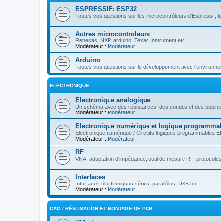
ESPRESSIF: ESP32
Toutes vos questions sur les microcontrôleurs d'Espressif, le
Autres microcontroleurs
Renesas, NXP, arduino, Texas Instrument etc ...
Modérateur :
Modérateur
Arduino
Toutes vos questions sur le développement avec l'environne
ELECTRONIQUE
Electronique analogique
Un schéma avec des résistances, des condos et des bobines
Modérateur :
Modérateur
Electronique numérique et logique programma
Electronique numérique / Circuits logiques programmables 
Modérateur :
Modérateur
RF
VNA, adaptation d'impédance, outil de mesure RF, protocoles ra
Interfaces
Interfaces électroniques séries, parallèles, USB etc
Modérateur :
Modérateur
CAO / RÉALISATION ET MONTAGE DE PCB