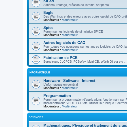
KiCad
Schéma, routage, création de librairie, script etc ...
Eagle
Des Warnings et des erreurs avec votre logiciel de CAO préf
Modérateur :
Modérateur
Spice
Forum sur les logiciels de simulation SPICE
Modérateur :
Modérateur
Autres logiciels de CAO
Pour toutes vos questions sur les autres logiciels de CAO, la 
Modérateur :
Modérateur
Fabrication de PCB
Eurocircuit, JLCPCB, PCBWay, Multi-CB, Würth Direct etc ...
INFORMATIQUE
Hardware - Software - Internet
L'informatique en général
Modérateur :
Modérateur
Programmation
Forum sur la programmation d'applications fonctionnant sur
microcontrôleur, VHDL, LCD etc, utilisez la rubrique Electro
Modérateur :
Modérateur
SCIENCES
Mathématiques, Physique et traitement du sign