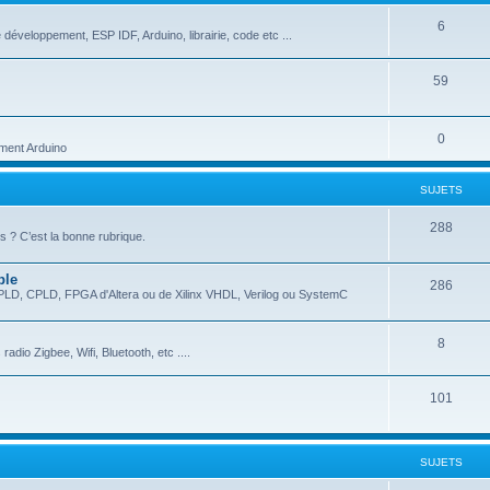
6
 développement, ESP IDF, Arduino, librairie, code etc ...
59
0
ment Arduino
SUJETS
288
 ? C’est la bonne rubrique.
ble
286
EPLD, CPLD, FPGA d'Altera ou de Xilinx VHDL, Verilog ou SystemC
8
dio Zigbee, Wifi, Bluetooth, etc ....
101
SUJETS