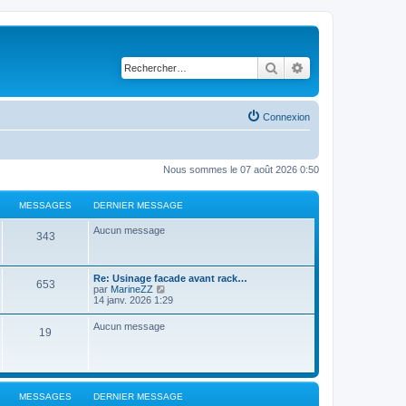
Rechercher
Recherche avancé
Connexion
Nous sommes le 07 août 2026 0:50
MESSAGES
DERNIER MESSAGE
Aucun message
343
Re: Usinage facade avant rack…
653
C
par
MarineZZ
o
14 janv. 2026 1:29
n
s
Aucun message
19
u
l
t
e
r
l
MESSAGES
DERNIER MESSAGE
e