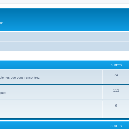
m
ue
SUJETS
74
roblèmes que vous rencontrez
112
iques
6
SUJETS