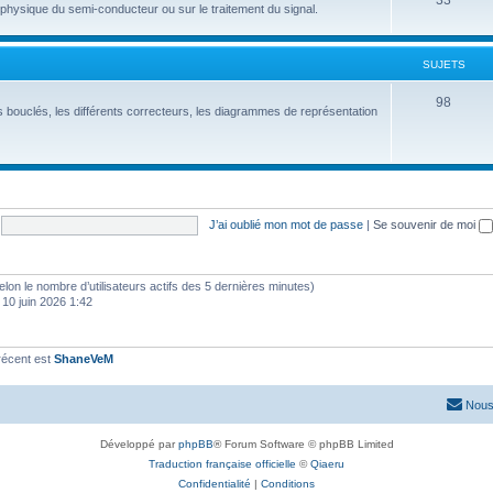
33
hysique du semi-conducteur ou sur le traitement du signal.
SUJETS
98
 bouclés, les différents correcteurs, les diagrammes de représentation
J’ai oublié mon mot de passe
|
Se souvenir de moi
 (selon le nombre d’utilisateurs actifs des 5 dernières minutes)
 10 juin 2026 1:42
récent est
ShaneVeM
Nous
Développé par
phpBB
® Forum Software © phpBB Limited
Traduction française officielle
©
Qiaeru
Confidentialité
|
Conditions