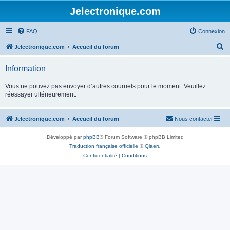
Jelectronique.com
FAQ
Connexion
R
Jelectronique.com
Accueil du forum
e
Information
c
h
Vous ne pouvez pas envoyer d’autres courriels pour le moment. Veuillez
réessayer ultérieurement.
e
r
Jelectronique.com
Accueil du forum
Nous contacter
c
h
Développé par
phpBB
® Forum Software © phpBB Limited
e
Traduction française officielle
©
Qiaeru
Confidentialité
|
Conditions
r