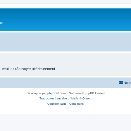
m
ue
 Veuillez réessayer ultérieurement.
Nous
Développé par
phpBB
® Forum Software © phpBB Limited
Traduction française officielle
©
Qiaeru
Confidentialité
|
Conditions