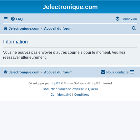
Jelectronique.com
FAQ
Connexion
R
Jelectronique.com
Accueil du forum
e
Information
c
h
Vous ne pouvez pas envoyer d’autres courriels pour le moment. Veuillez
réessayer ultérieurement.
e
r
Jelectronique.com
Accueil du forum
Nous contacter
c
h
Développé par
phpBB
® Forum Software © phpBB Limited
e
Traduction française officielle
©
Qiaeru
Confidentialité
|
Conditions
r