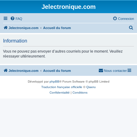
Jelectronique.com
FAQ
Connexion
R
Jelectronique.com
Accueil du forum
e
Information
c
h
Vous ne pouvez pas envoyer d’autres courriels pour le moment. Veuillez
réessayer ultérieurement.
e
r
Jelectronique.com
Accueil du forum
Nous contacter
c
h
Développé par
phpBB
® Forum Software © phpBB Limited
e
Traduction française officielle
©
Qiaeru
Confidentialité
|
Conditions
r