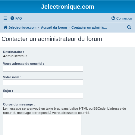
Jelectronique.com
FAQ
Connexion
R
Jelectronique.com
Accueil du forum
Contacter un administrateur du forum
e
Contacter un administrateur du forum
c
h
Destinataire :
Administrateur
e
r
Votre adresse de courriel :
c
Votre nom :
h
e
Sujet :
r
Corps du message :
Le message sera envoyé en texte brut, sans balise HTML ou BBCode. L’adresse de
retour du message correspond à votre adresse de courriel.