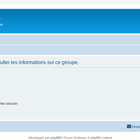
m
ue
lter les informations sur ce groupe.
tte session
Nous
Développé par
phpBB
® Forum Software © phpBB Limited