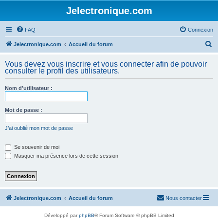
Jelectronique.com
FAQ
Connexion
R
Jelectronique.com
Accueil du forum
e
Vous devez vous inscrire et vous connecter afin de pouvoir
c
consulter le profil des utilisateurs.
h
Nom d’utilisateur :
e
r
Mot de passe :
c
h
J’ai oublié mon mot de passe
e
Se souvenir de moi
r
Masquer ma présence lors de cette session
Jelectronique.com
Accueil du forum
Nous contacter
Développé par
phpBB
® Forum Software © phpBB Limited