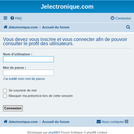
Jelectronique.com
FAQ
Connexion
R
Jelectronique.com
Accueil du forum
e
Vous devez vous inscrire et vous connecter afin de pouvoir
c
consulter le profil des utilisateurs.
h
Nom d’utilisateur :
e
r
Mot de passe :
c
h
J’ai oublié mon mot de passe
e
Se souvenir de moi
r
Masquer ma présence lors de cette session
Jelectronique.com
Accueil du forum
Nous contacter
Développé par
phpBB
® Forum Software © phpBB Limited