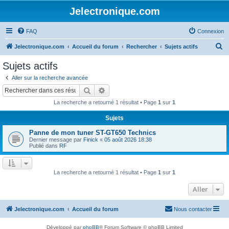
Jelectronique.com
FAQ
Connexion
R
Jelectronique.com
Accueil du forum
Rechercher
Sujets actifs
e
Sujets actifs
c
Aller sur la recherche avancée
h
Rechercher
Recherche avancée
e
La recherche a retourné 1 résultat • Page
1
sur
1
r
Sujets
c
Panne de mon tuner ST-GT650 Technics
h
Dernier message par
Finick
«
05 août 2026 18:38
e
Publié dans
RF
r
La recherche a retourné 1 résultat • Page
1
sur
1
Aller
Jelectronique.com
Accueil du forum
Nous contacter
Développé par
phpBB
® Forum Software © phpBB Limited