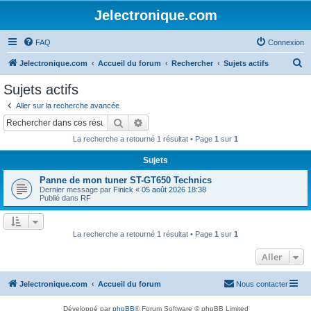
Jelectronique.com
FAQ
Connexion
R
Jelectronique.com
Accueil du forum
Rechercher
Sujets actifs
e
Sujets actifs
c
Aller sur la recherche avancée
h
Rechercher
Recherche avancée
e
La recherche a retourné 1 résultat • Page
1
sur
1
r
Sujets
c
Panne de mon tuner ST-GT650 Technics
h
Dernier message par
Finick
«
05 août 2026 18:38
e
Publié dans
RF
r
La recherche a retourné 1 résultat • Page
1
sur
1
Aller
Jelectronique.com
Accueil du forum
Nous contacter
Développé par
phpBB
® Forum Software © phpBB Limited