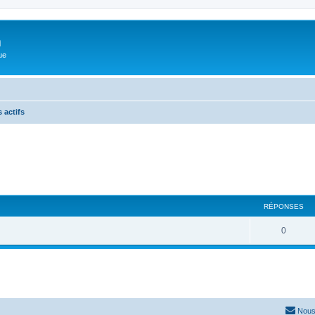
m
ue
 actifs
RÉPONSES
0
Nous