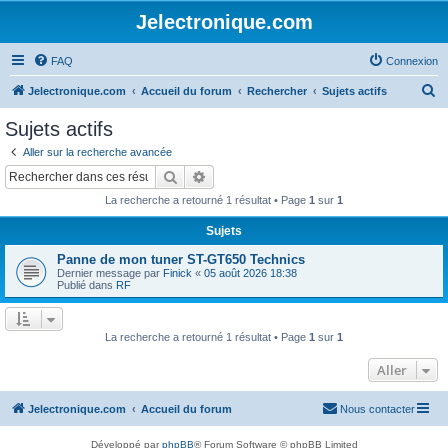
Jelectronique.com
FAQ
Connexion
R
Jelectronique.com
Accueil du forum
Rechercher
Sujets actifs
e
Sujets actifs
c
Aller sur la recherche avancée
h
Rechercher
Recherche avancée
e
La recherche a retourné 1 résultat • Page
1
sur
1
r
Sujets
c
Panne de mon tuner ST-GT650 Technics
h
Dernier message par
Finick
«
05 août 2026 18:38
e
Publié dans
RF
r
La recherche a retourné 1 résultat • Page
1
sur
1
Aller
Jelectronique.com
Accueil du forum
Nous contacter
Développé par
phpBB
® Forum Software © phpBB Limited