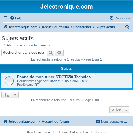
Jelectronique.com
FAQ
Connexion
R
Jelectronique.com
Accueil du forum
Rechercher
Sujets actifs
e
Sujets actifs
c
Aller sur la recherche avancée
h
Rechercher
Recherche avancée
e
La recherche a retourné 1 résultat • Page
1
sur
1
r
Sujets
c
Panne de mon tuner ST-GT650 Technics
h
Dernier message par
Finick
«
05 août 2026 18:38
e
Publié dans
RF
r
La recherche a retourné 1 résultat • Page
1
sur
1
Aller
Jelectronique.com
Accueil du forum
Nous contacter
Développé par
phpBB
® Forum Software © phpBB Limited