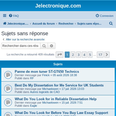
Jelectronique.com
FAQ
Connexion
R
Jelectronique.com
Accueil du forum
Rechercher
Sujets sans réponse
e
Sujets sans réponse
c
Aller sur la recherche avancée
h
Rechercher
Recherche avancée
e
Page
1
sur
17
1
2
3
4
5
17
Sui
La recherche a retourné 409 résultats
r
…
c
Sujets
h
Panne de mon tuner ST-GT650 Technics
e
Dernier message par
Finick
«
05 août 2026 18:38
Publié dans
RF
r
Best Do My Dissertation for Me Service for UK Students
Dernier message par
Michaelowen
«
17 juil. 2026 13:03
Publié dans
Autres logiciels de CAO
What Do You Look for in Reliable Dissertation Help
Dernier message par
Michaelowen
«
15 juil. 2026 7:51
Publié dans
Eagle
What Do You Look for Before You Buy Law Essay Support