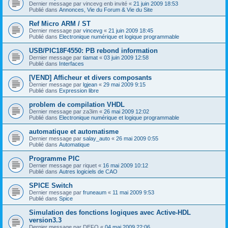
Dernier message par
vincevg enb invité
«
21 juin 2009 18:53
Publié dans
Annonces, Vie du Forum & Vie du Site
Ref Micro ARM / ST
Dernier message par
vincevg
«
21 juin 2009 18:45
Publié dans
Electronique numérique et logique programmable
USB/PIC18F4550: PB rebond information
Dernier message par
tiamat
«
03 juin 2009 12:58
Publié dans
Interfaces
[VEND] Afficheur et divers composants
Dernier message par
lgjean
«
29 mai 2009 9:15
Publié dans
Expression libre
problem de compilation VHDL
Dernier message par
za3im
«
26 mai 2009 12:02
Publié dans
Electronique numérique et logique programmable
automatique et automatisme
Dernier message par
salay_auto
«
26 mai 2009 0:55
Publié dans
Automatique
Programme PIC
Dernier message par
riquet
«
16 mai 2009 10:12
Publié dans
Autres logiciels de CAO
SPICE Switch
Dernier message par
fruneaum
«
11 mai 2009 9:53
Publié dans
Spice
Simulation des fonctions logiques avec Active-HDL
version3.3
Dernier message par
DEFO
«
04 mai 2009 22:06