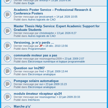
Dernier message par
timothyl
«
15 juil. 2026 6:56
Publié dans
Eagle
Academic Poster Service – Professional Research &
Conference Posters
Dernier message par
jessicamark
«
14 juil. 2026 10:05
Publié dans
Autres logiciels de CAO
Master Thesis Help Service: Expert Academic Support for
Graduate Students
Dernier message par
christinejohn
«
13 juil. 2026 8:27
Publié dans
Autres logiciels de CAO
Versioning, je m'y perds ...
Dernier message par
JP
«
18 déc. 2010 13:56
Publié dans
Programmation
commande moteur pas a pas
Dernier message par
nounougomaz2009
«
23 juil. 2009 2:07
Publié dans
Electronique numérique et logique programmable
Question sur lm2907
Dernier message par
fred
«
20 juil. 2009 13:44
Publié dans
Electronique analogique
Pompage solaire automatique
Dernier message par
oui
«
23 juin 2009 15:23
Publié dans
Electronique analogique
module émeteur récepteur ajv24
Dernier message par
nounougomaz
«
22 juin 2009 20:33
Publié dans
Interfaces
Marche p'u'