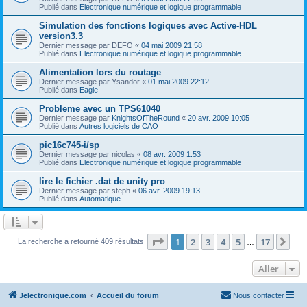
Publié dans
Electronique numérique et logique programmable
Simulation des fonctions logiques avec Active-HDL
version3.3
Dernier message par
DEFO
«
04 mai 2009 21:58
Publié dans
Electronique numérique et logique programmable
Alimentation lors du routage
Dernier message par
Ysandor
«
01 mai 2009 22:12
Publié dans
Eagle
Probleme avec un TPS61040
Dernier message par
KnightsOfTheRound
«
20 avr. 2009 10:05
Publié dans
Autres logiciels de CAO
pic16c745-i/sp
Dernier message par
nicolas
«
08 avr. 2009 1:53
Publié dans
Electronique numérique et logique programmable
lire le fichier .dat de unity pro
Dernier message par
steph
«
06 avr. 2009 19:13
Publié dans
Automatique
Page
1
sur
17
1
2
3
4
5
17
Sui
La recherche a retourné 409 résultats
…
Aller
Jelectronique.com
Accueil du forum
Nous contacter