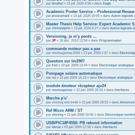
par
timothyl
»
15 juil. 2026 6:56
» dans
Eagle
Academic Poster Service – Professional Resea
par
jessicamark
»
14 juil. 2026 10:05
» dans
Autres logiciel
Master Thesis Help Service: Expert Academic S
par
christinejohn
»
13 juil. 2026 8:27
» dans
Autres logiciels
Versioning, je m'y perds ...
par
JP
»
18 déc. 2010 13:56
» dans
Programmation
commande moteur pas a pas
par
nounougomaz2009
»
23 juil. 2009 2:07
» dans
Electroni
Question sur lm2907
par
fred
»
20 juil. 2009 13:44
» dans
Electronique analogique
Pompage solaire automatique
par
oui
»
23 juin 2009 15:23
» dans
Electronique analogique
module émeteur récepteur ajv24
par
nounougomaz
»
22 juin 2009 20:33
» dans
Interfaces
Marche p'u'
par
vincevg enb invité
»
21 juin 2009 18:53
» dans
Annonces,
Ref Micro ARM / ST
par
vincevg
»
21 juin 2009 18:45
» dans
Electronique numéri
USB/PIC18F4550: PB rebond information
par
tiamat
»
03 juin 2009 12:58
» dans
Interfaces