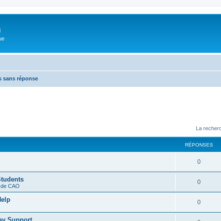
m
ue
s sans réponse
La recherc
RÉPONSES
0
Students
0
s de CAO
Help
0
ay Support