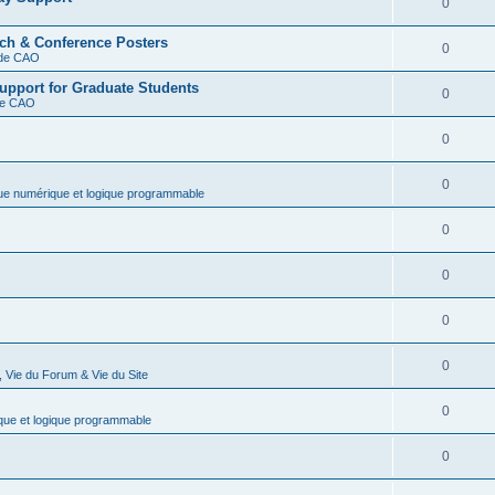
0
rch & Conference Posters
0
s de CAO
upport for Graduate Students
0
 de CAO
0
0
que numérique et logique programmable
0
0
0
0
 Vie du Forum & Vie du Site
0
que et logique programmable
0