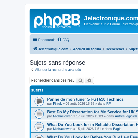
Jelectronique.co
Bienvenue sur le Forum Jelectroniq
Raccourcis
FAQ
Jelectronique.com
Accueil du forum
Rechercher
Sujet
Sujets sans réponse
Aller sur la recherche avancée
Rechercher
Recherche avancée
SUJETS
Panne de mon tuner ST-GT650 Technics
par
Finick
»
05 août 2026 18:38
» dans
RF
Best Do My Dissertation for Me Service for UK 
par
Michaelowen
»
17 juil. 2026 13:03
» dans
Autres logiciel
What Do You Look for in Reliable Dissertation 
par
Michaelowen
»
15 juil. 2026 7:51
» dans
Eagle
What Do You Look for Before You Buy Law Ess