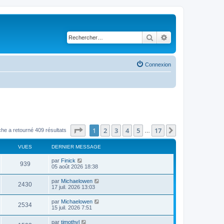
Rechercher
Recherche avancé
Connexion
Page
1
sur
17
1
2
3
4
5
17
Suivant
he a retourné 409 résultats
…
VUES
DERNIER MESSAGE
par
Finick
939
05 août 2026 18:38
par
Michaelowen
2430
17 juil. 2026 13:03
par
Michaelowen
2534
15 juil. 2026 7:51
par
timothyl