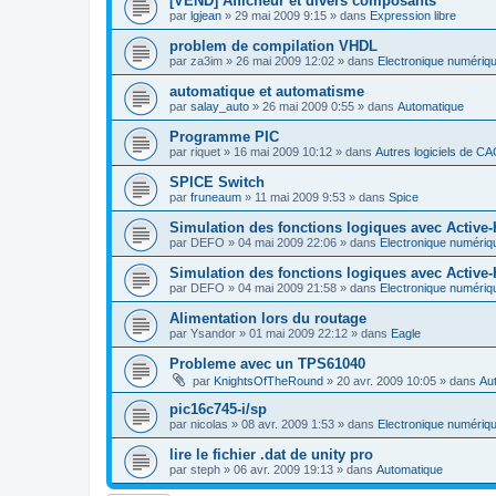
[VEND] Afficheur et divers composants
par
lgjean
»
29 mai 2009 9:15
» dans
Expression libre
problem de compilation VHDL
par
za3im
»
26 mai 2009 12:02
» dans
Electronique numériq
automatique et automatisme
par
salay_auto
»
26 mai 2009 0:55
» dans
Automatique
Programme PIC
par
riquet
»
16 mai 2009 10:12
» dans
Autres logiciels de C
SPICE Switch
par
fruneaum
»
11 mai 2009 9:53
» dans
Spice
Simulation des fonctions logiques avec Active
par
DEFO
»
04 mai 2009 22:06
» dans
Electronique numériq
Simulation des fonctions logiques avec Active
par
DEFO
»
04 mai 2009 21:58
» dans
Electronique numériq
Alimentation lors du routage
par
Ysandor
»
01 mai 2009 22:12
» dans
Eagle
Probleme avec un TPS61040
par
KnightsOfTheRound
»
20 avr. 2009 10:05
» dans
Aut
pic16c745-i/sp
par
nicolas
»
08 avr. 2009 1:53
» dans
Electronique numériq
lire le fichier .dat de unity pro
par
steph
»
06 avr. 2009 19:13
» dans
Automatique