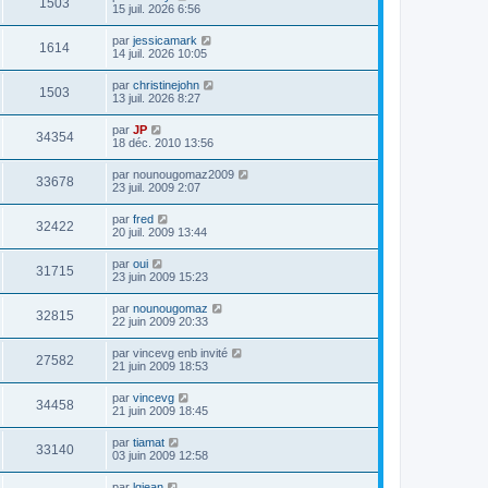
1503
15 juil. 2026 6:56
par
jessicamark
1614
14 juil. 2026 10:05
par
christinejohn
1503
13 juil. 2026 8:27
par
JP
34354
18 déc. 2010 13:56
par
nounougomaz2009
33678
23 juil. 2009 2:07
par
fred
32422
20 juil. 2009 13:44
par
oui
31715
23 juin 2009 15:23
par
nounougomaz
32815
22 juin 2009 20:33
par
vincevg enb invité
27582
21 juin 2009 18:53
par
vincevg
34458
21 juin 2009 18:45
par
tiamat
33140
03 juin 2009 12:58
par
lgjean