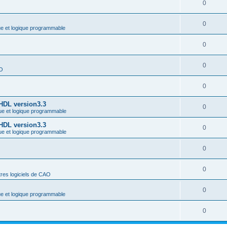
0
0
ue et logique programmable
0
0
AO
0
-HDL version3.3
0
ue et logique programmable
-HDL version3.3
0
ue et logique programmable
0
0
res logiciels de CAO
0
ue et logique programmable
0