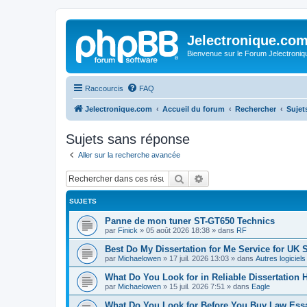
Jelectronique.co
Bienvenue sur le Forum Jelectroniq
Raccourcis
FAQ
Jelectronique.com
Accueil du forum
Rechercher
Sujet
Sujets sans réponse
Aller sur la recherche avancée
Rechercher
Recherche avancée
SUJETS
Panne de mon tuner ST-GT650 Technics
par
Finick
»
05 août 2026 18:38
» dans
RF
Best Do My Dissertation for Me Service for UK 
par
Michaelowen
»
17 juil. 2026 13:03
» dans
Autres logiciel
What Do You Look for in Reliable Dissertation 
par
Michaelowen
»
15 juil. 2026 7:51
» dans
Eagle
What Do You Look for Before You Buy Law Ess