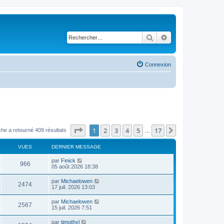
Rechercher
Recherche avancé
Connexion
Page
1
sur
17
1
2
3
4
5
17
Suivant
he a retourné 409 résultats
…
VUES
DERNIER MESSAGE
par
Finick
966
05 août 2026 18:38
par
Michaelowen
2474
17 juil. 2026 13:03
par
Michaelowen
2567
15 juil. 2026 7:51
par
timothyl