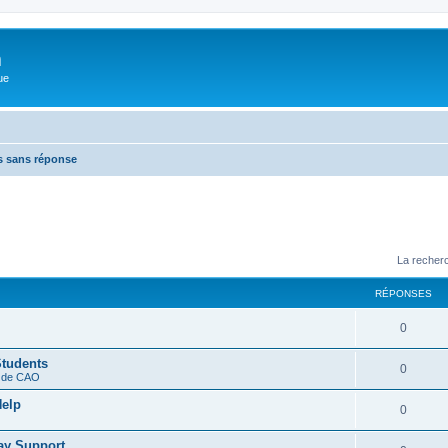
m
ue
s sans réponse
La recherc
RÉPONSES
0
Students
0
s de CAO
Help
0
ay Support