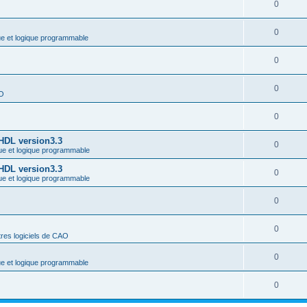
0
0
ue et logique programmable
0
0
AO
0
-HDL version3.3
0
ue et logique programmable
-HDL version3.3
0
ue et logique programmable
0
0
res logiciels de CAO
0
ue et logique programmable
0