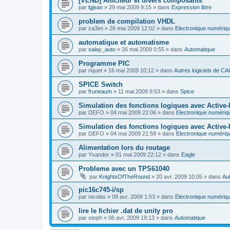
[VEND] Afficheur et divers composants
par
lgjean
»
29 mai 2009 9:15
» dans
Expression libre
problem de compilation VHDL
par
za3im
»
26 mai 2009 12:02
» dans
Electronique numériq
automatique et automatisme
par
salay_auto
»
26 mai 2009 0:55
» dans
Automatique
Programme PIC
par
riquet
»
16 mai 2009 10:12
» dans
Autres logiciels de C
SPICE Switch
par
fruneaum
»
11 mai 2009 9:53
» dans
Spice
Simulation des fonctions logiques avec Active
par
DEFO
»
04 mai 2009 22:06
» dans
Electronique numériq
Simulation des fonctions logiques avec Active
par
DEFO
»
04 mai 2009 21:58
» dans
Electronique numériq
Alimentation lors du routage
par
Ysandor
»
01 mai 2009 22:12
» dans
Eagle
Probleme avec un TPS61040
par
KnightsOfTheRound
»
20 avr. 2009 10:05
» dans
Aut
pic16c745-i/sp
par
nicolas
»
08 avr. 2009 1:53
» dans
Electronique numériq
lire le fichier .dat de unity pro
par
steph
»
06 avr. 2009 19:13
» dans
Automatique