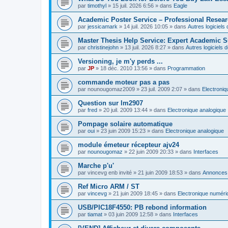
par
timothyl
»
15 juil. 2026 6:56
» dans
Eagle
Academic Poster Service – Professional Resea
par
jessicamark
»
14 juil. 2026 10:05
» dans
Autres logiciel
Master Thesis Help Service: Expert Academic S
par
christinejohn
»
13 juil. 2026 8:27
» dans
Autres logiciels
Versioning, je m'y perds ...
par
JP
»
18 déc. 2010 13:56
» dans
Programmation
commande moteur pas a pas
par
nounougomaz2009
»
23 juil. 2009 2:07
» dans
Electroni
Question sur lm2907
par
fred
»
20 juil. 2009 13:44
» dans
Electronique analogique
Pompage solaire automatique
par
oui
»
23 juin 2009 15:23
» dans
Electronique analogique
module émeteur récepteur ajv24
par
nounougomaz
»
22 juin 2009 20:33
» dans
Interfaces
Marche p'u'
par
vincevg enb invité
»
21 juin 2009 18:53
» dans
Annonces,
Ref Micro ARM / ST
par
vincevg
»
21 juin 2009 18:45
» dans
Electronique numéri
USB/PIC18F4550: PB rebond information
par
tiamat
»
03 juin 2009 12:58
» dans
Interfaces