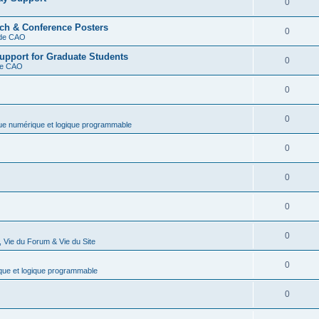
0
rch & Conference Posters
0
s de CAO
upport for Graduate Students
0
 de CAO
0
0
que numérique et logique programmable
0
0
0
0
 Vie du Forum & Vie du Site
0
que et logique programmable
0