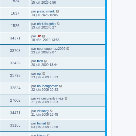
1524
15 juil. 2026 6:56
par
jessicamark
1637
14 juil. 2026 10:05
par
christinejohn
1526
13 juil. 2026 8:27
par
JP
34371
18 déc. 2010 13:56
par
nounougomaz2009
33703
23 juil. 2009 2:07
par
fred
32439
20 juil. 2009 13:44
par
oui
31732
23 juin 2009 15:23
par
nounougomaz
32834
22 juin 2009 20:33
par
vincevg enb invité
27602
21 juin 2009 18:53
par
vincevg
34471
21 juin 2009 18:45
par
tiamat
33163
03 juin 2009 12:58
par
lgjean