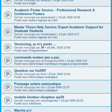
Dernier message par
timothyl
«
15 juil. 2026 6:56
Publié dans
Eagle
Academic Poster Service – Professional Research &
Conference Posters
Dernier message par
jessicamark
«
14 juil. 2026 10:05
Publié dans
Autres logiciels de CAO
Master Thesis Help Service: Expert Academic Support for
Graduate Students
Dernier message par
christinejohn
«
13 juil. 2026 8:27
Publié dans
Autres logiciels de CAO
Versioning, je m'y perds ...
Dernier message par
JP
«
18 déc. 2010 13:56
Publié dans
Programmation
commande moteur pas a pas
Dernier message par
nounougomaz2009
«
23 juil. 2009 2:07
Publié dans
Electronique numérique et logique programmable
Question sur lm2907
Dernier message par
fred
«
20 juil. 2009 13:44
Publié dans
Electronique analogique
Pompage solaire automatique
Dernier message par
oui
«
23 juin 2009 15:23
Publié dans
Electronique analogique
module émeteur récepteur ajv24
Dernier message par
nounougomaz
«
22 juin 2009 20:33
Publié dans
Interfaces
Marche p'u'