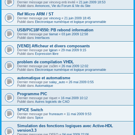
Dernier message par
vincevg enb invité
«
21 juin 2009 18:53
Publié dans
Annonces, Vie du Forum & Vie du Site
Ref Micro ARM / ST
Dernier message par
vincevg
«
21 juin 2009 18:45
Publié dans
Electronique numérique et logique programmable
USB/PIC18F4550: PB rebond information
Dernier message par
tiamat
«
03 juin 2009 12:58
Publié dans
Interfaces
[VEND] Afficheur et divers composants
Dernier message par
lgjean
«
29 mai 2009 9:15
Publié dans
Expression libre
problem de compilation VHDL
Dernier message par
za3im
«
26 mai 2009 12:02
Publié dans
Electronique numérique et logique programmable
automatique et automatisme
Dernier message par
salay_auto
«
26 mai 2009 0:55
Publié dans
Automatique
Programme PIC
Dernier message par
riquet
«
16 mai 2009 10:12
Publié dans
Autres logiciels de CAO
SPICE Switch
Dernier message par
fruneaum
«
11 mai 2009 9:53
Publié dans
Spice
Simulation des fonctions logiques avec Active-HDL
version3.3
Dernier message par
DEFO
«
04 mai 2009 22:06