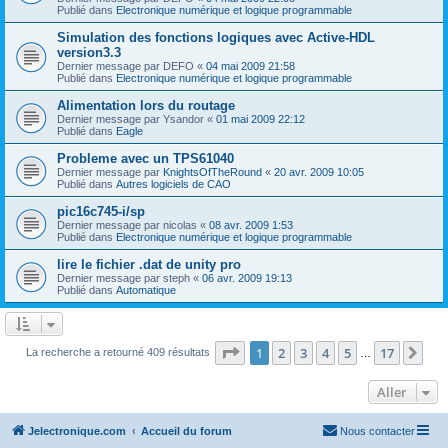
Publié dans
Electronique numérique et logique programmable
Simulation des fonctions logiques avec Active-HDL
version3.3
Dernier message par
DEFO
«
04 mai 2009 21:58
Publié dans
Electronique numérique et logique programmable
Alimentation lors du routage
Dernier message par
Ysandor
«
01 mai 2009 22:12
Publié dans
Eagle
Probleme avec un TPS61040
Dernier message par
KnightsOfTheRound
«
20 avr. 2009 10:05
Publié dans
Autres logiciels de CAO
pic16c745-i/sp
Dernier message par
nicolas
«
08 avr. 2009 1:53
Publié dans
Electronique numérique et logique programmable
lire le fichier .dat de unity pro
Dernier message par
steph
«
06 avr. 2009 19:13
Publié dans
Automatique
Page
1
sur
17
1
2
3
4
5
17
Sui
La recherche a retourné 409 résultats
…
Aller
Jelectronique.com
Accueil du forum
Nous contacter