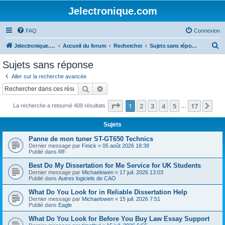
Jelectronique.com
FAQ
Connexion
R
Jelectronique.com
Accueil du forum
Rechercher
Sujets sans réponse
e
Sujets sans réponse
c
Aller sur la recherche avancée
h
Rechercher
Recherche avancée
e
Page
1
sur
17
1
2
3
4
5
17
Sui
La recherche a retourné 409 résultats
r
…
c
Sujets
h
Panne de mon tuner ST-GT650 Technics
e
Dernier message par
Finick
«
05 août 2026 18:38
Publié dans
RF
r
Best Do My Dissertation for Me Service for UK Students
Dernier message par
Michaelowen
«
17 juil. 2026 13:03
Publié dans
Autres logiciels de CAO
What Do You Look for in Reliable Dissertation Help
Dernier message par
Michaelowen
«
15 juil. 2026 7:51
Publié dans
Eagle
What Do You Look for Before You Buy Law Essay Support