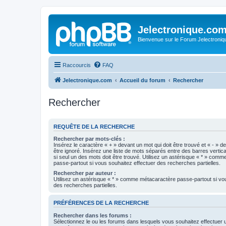
Jelectronique.co
Bienvenue sur le Forum Jelectroniq
Raccourcis
FAQ
Jelectronique.com
Accueil du forum
Rechercher
Rechercher
REQUÊTE DE LA RECHERCHE
Rechercher par mots-clés :
Insérez le caractère « + » devant un mot qui doit être trouvé et « - » d
être ignoré. Insérez une liste de mots séparés entre des barres vertica
si seul un des mots doit être trouvé. Utilisez un astérisque « * » com
passe-partout si vous souhaitez effectuer des recherches partielles.
Rechercher par auteur :
Utilisez un astérisque « * » comme métacaractère passe-partout si vo
des recherches partielles.
PRÉFÉRENCES DE LA RECHERCHE
Rechercher dans les forums :
Sélectionnez le ou les forums dans lesquels vous souhaitez effectuer