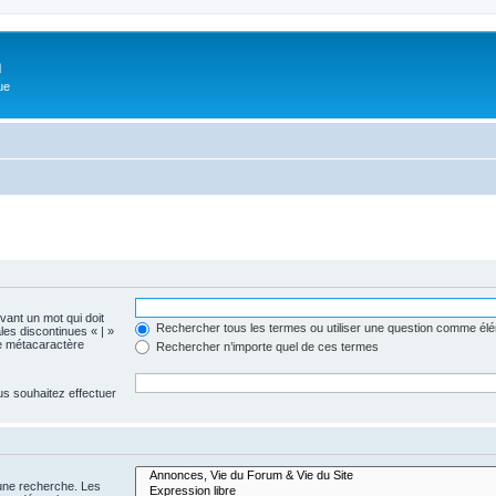
m
ue
evant un mot qui doit
Rechercher tous les termes ou utiliser une question comme él
les discontinues « | »
me métacaractère
Rechercher n’importe quel de ces termes
us souhaitez effectuer
 une recherche. Les