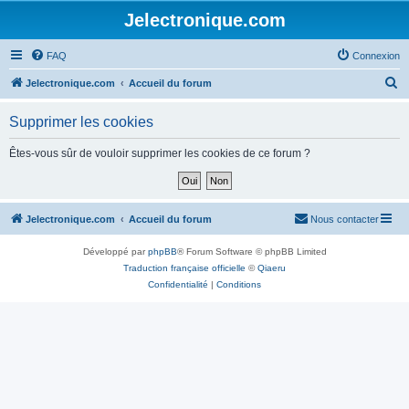
Jelectronique.com
FAQ
Connexion
R
Jelectronique.com
Accueil du forum
e
Supprimer les cookies
c
h
Êtes-vous sûr de vouloir supprimer les cookies de ce forum ?
e
r
c
Jelectronique.com
Accueil du forum
Nous contacter
h
Développé par
phpBB
® Forum Software © phpBB Limited
e
Traduction française officielle
©
Qiaeru
r
Confidentialité
|
Conditions