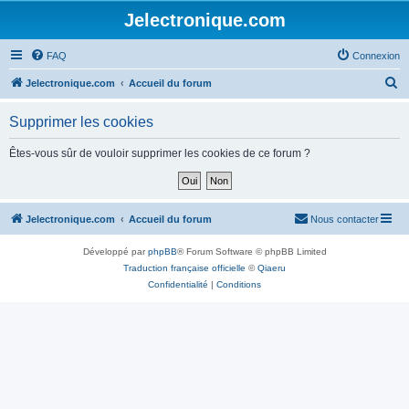
Jelectronique.com
FAQ
Connexion
R
Jelectronique.com
Accueil du forum
e
Supprimer les cookies
c
h
Êtes-vous sûr de vouloir supprimer les cookies de ce forum ?
e
r
c
Jelectronique.com
Accueil du forum
Nous contacter
h
Développé par
phpBB
® Forum Software © phpBB Limited
e
Traduction française officielle
©
Qiaeru
r
Confidentialité
|
Conditions