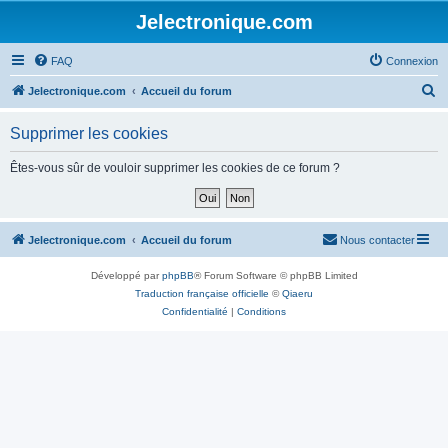
Jelectronique.com
FAQ
Connexion
R
Jelectronique.com
Accueil du forum
e
Supprimer les cookies
c
h
Êtes-vous sûr de vouloir supprimer les cookies de ce forum ?
e
r
c
Jelectronique.com
Accueil du forum
Nous contacter
h
Développé par
phpBB
® Forum Software © phpBB Limited
e
Traduction française officielle
©
Qiaeru
r
Confidentialité
|
Conditions