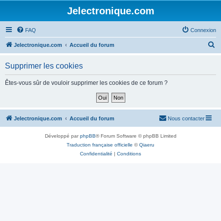
Jelectronique.com
FAQ
Connexion
R
Jelectronique.com
Accueil du forum
e
Supprimer les cookies
c
h
Êtes-vous sûr de vouloir supprimer les cookies de ce forum ?
e
r
c
Jelectronique.com
Accueil du forum
Nous contacter
h
Développé par
phpBB
® Forum Software © phpBB Limited
e
Traduction française officielle
©
Qiaeru
r
Confidentialité
|
Conditions