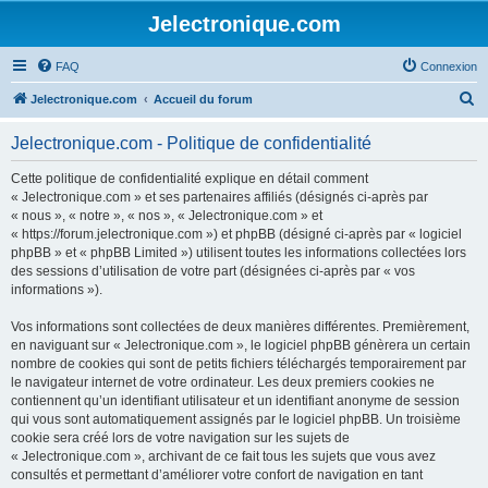
Jelectronique.com
FAQ
Connexion
R
Jelectronique.com
Accueil du forum
e
Jelectronique.com - Politique de confidentialité
c
h
Cette politique de confidentialité explique en détail comment
« Jelectronique.com » et ses partenaires affiliés (désignés ci-après par
e
« nous », « notre », « nos », « Jelectronique.com » et
r
« https://forum.jelectronique.com ») et phpBB (désigné ci-après par « logiciel
phpBB » et « phpBB Limited ») utilisent toutes les informations collectées lors
c
des sessions d’utilisation de votre part (désignées ci-après par « vos
h
informations »).
e
Vos informations sont collectées de deux manières différentes. Premièrement,
r
en naviguant sur « Jelectronique.com », le logiciel phpBB génèrera un certain
nombre de cookies qui sont de petits fichiers téléchargés temporairement par
le navigateur internet de votre ordinateur. Les deux premiers cookies ne
contiennent qu’un identifiant utilisateur et un identifiant anonyme de session
qui vous sont automatiquement assignés par le logiciel phpBB. Un troisième
cookie sera créé lors de votre navigation sur les sujets de
« Jelectronique.com », archivant de ce fait tous les sujets que vous avez
consultés et permettant d’améliorer votre confort de navigation en tant