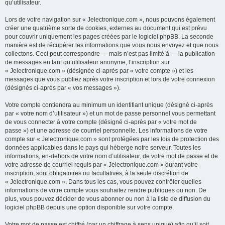
qu’utilisateur.
Lors de votre navigation sur « Jelectronique.com », nous pouvons également
créer une quatrième sorte de cookies, externes au document qui est prévu
pour couvrir uniquement les pages créées par le logiciel phpBB. La seconde
manière est de récupérer les informations que vous nous envoyez et que nous
collectons. Ceci peut correspondre — mais n’est pas limité à — la publication
de messages en tant qu’utilisateur anonyme, l’inscription sur
« Jelectronique.com » (désignée ci-après par « votre compte ») et les
messages que vous publiez après votre inscription et lors de votre connexion
(désignés ci-après par « vos messages »).
Votre compte contiendra au minimum un identifiant unique (désigné ci-après
par « votre nom d’utilisateur ») et un mot de passe personnel vous permettant
de vous connecter à votre compte (désigné ci-après par « votre mot de
passe ») et une adresse de courriel personnelle. Les informations de votre
compte sur « Jelectronique.com » sont protégées par les lois de protection des
données applicables dans le pays qui héberge notre serveur. Toutes les
informations, en-dehors de votre nom d’utilisateur, de votre mot de passe et de
votre adresse de courriel requis par « Jelectronique.com » durant votre
inscription, sont obligatoires ou facultatives, à la seule discrétion de
« Jelectronique.com ». Dans tous les cas, vous pouvez contrôler quelles
informations de votre compte vous souhaitez rendre publiques ou non. De
plus, vous pouvez décider de vous abonner ou non à la liste de diffusion du
logiciel phpBB depuis une option disponible sur votre compte.
Votre mot de passe est chiffré (par un chiffrage à sens unique) afin qu’il soit