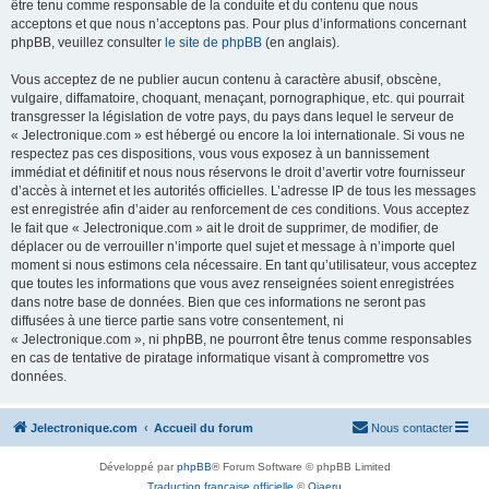
être tenu comme responsable de la conduite et du contenu que nous
acceptons et que nous n’acceptons pas. Pour plus d’informations concernant
phpBB, veuillez consulter
le site de phpBB
(en anglais).
Vous acceptez de ne publier aucun contenu à caractère abusif, obscène,
vulgaire, diffamatoire, choquant, menaçant, pornographique, etc. qui pourrait
transgresser la législation de votre pays, du pays dans lequel le serveur de
« Jelectronique.com » est hébergé ou encore la loi internationale. Si vous ne
respectez pas ces dispositions, vous vous exposez à un bannissement
immédiat et définitif et nous nous réservons le droit d’avertir votre fournisseur
d’accès à internet et les autorités officielles. L’adresse IP de tous les messages
est enregistrée afin d’aider au renforcement de ces conditions. Vous acceptez
le fait que « Jelectronique.com » ait le droit de supprimer, de modifier, de
déplacer ou de verrouiller n’importe quel sujet et message à n’importe quel
moment si nous estimons cela nécessaire. En tant qu’utilisateur, vous acceptez
que toutes les informations que vous avez renseignées soient enregistrées
dans notre base de données. Bien que ces informations ne seront pas
diffusées à une tierce partie sans votre consentement, ni
« Jelectronique.com », ni phpBB, ne pourront être tenus comme responsables
en cas de tentative de piratage informatique visant à compromettre vos
données.
Jelectronique.com
Accueil du forum
Nous contacter
Développé par
phpBB
® Forum Software © phpBB Limited
Traduction française officielle
©
Qiaeru