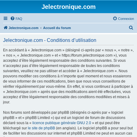
Jelectronique.com
FAQ
Connexion
R
Jelectronique.com
Accueil du forum
e
Jelectronique.com - Conditions d’utilisation
c
h
En accédant à « Jelectronique.com » (désigné ci-après par « nous », « notre »,
« nos », « Jelectronique.com » et « https://forum.jelectronique.com »), vous
e
acceptez d’être légalement responsable des conditions suivantes. Si vous
r
n’acceptez pas d’être légalement responsable de toutes les conditions
suivantes, veuillez ne pas utiliser et accéder à « Jelectronique.com ». Nous
c
pouvons modifier ces conditions à n’importe quel moment et nous essaierons
h
de vous informer de ces modifications, bien que nous vous conseillons de
vérifier régulièrement par vous-même. En effet, si vous continuez à participer à
e
« Jelectronique.com » après que des modifications aient été effectuées, vous
r
acceptez d’être légalement responsable des conditions modifiées et mises à
jour.
Nos forums sont développés par phpBB (désignés ci-après par « logiciel
phpBB » et « phpBB Limited ») qui est un logiciel de forum de discussions
déclaré sous la «
licence publique générale GNU 2.0
» et qui peut être
téléchargé sur
le site de phpBB
(en anglais). Le logiciel phpBB a pour seul but
de faciliter les discussions sur internet et phpBB Limited ne peut en aucun cas