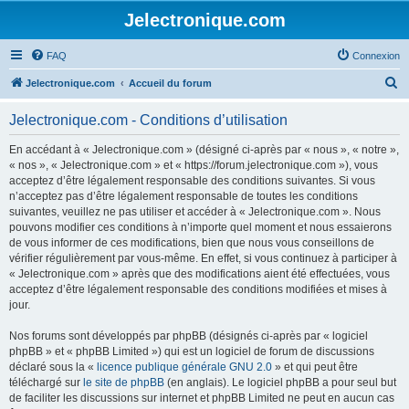
Jelectronique.com
FAQ
Connexion
R
Jelectronique.com
Accueil du forum
e
Jelectronique.com - Conditions d’utilisation
c
h
En accédant à « Jelectronique.com » (désigné ci-après par « nous », « notre »,
« nos », « Jelectronique.com » et « https://forum.jelectronique.com »), vous
e
acceptez d’être légalement responsable des conditions suivantes. Si vous
r
n’acceptez pas d’être légalement responsable de toutes les conditions
suivantes, veuillez ne pas utiliser et accéder à « Jelectronique.com ». Nous
c
pouvons modifier ces conditions à n’importe quel moment et nous essaierons
h
de vous informer de ces modifications, bien que nous vous conseillons de
vérifier régulièrement par vous-même. En effet, si vous continuez à participer à
e
« Jelectronique.com » après que des modifications aient été effectuées, vous
r
acceptez d’être légalement responsable des conditions modifiées et mises à
jour.
Nos forums sont développés par phpBB (désignés ci-après par « logiciel
phpBB » et « phpBB Limited ») qui est un logiciel de forum de discussions
déclaré sous la «
licence publique générale GNU 2.0
» et qui peut être
téléchargé sur
le site de phpBB
(en anglais). Le logiciel phpBB a pour seul but
de faciliter les discussions sur internet et phpBB Limited ne peut en aucun cas