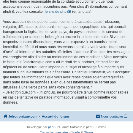
être tenu comme responsable de la conduite et du contenu que nous
acceptons et que nous n’acceptons pas. Pour plus d’informations concernant
phpBB, veuillez consulter
le site de phpBB
(en anglais).
Vous acceptez de ne publier aucun contenu à caractère abusif, obscène,
vulgaire, diffamatoire, choquant, menaçant, pornographique, etc. qui pourrait
transgresser la législation de votre pays, du pays dans lequel le serveur de
« Jelectronique.com » est hébergé ou encore la loi internationale. Si vous ne
respectez pas ces dispositions, vous vous exposez à un bannissement
immédiat et définitif et nous nous réservons le droit d’avertir votre fournisseur
d’accès à internet et les autorités officielles. L’adresse IP de tous les messages
est enregistrée afin d’aider au renforcement de ces conditions. Vous acceptez
le fait que « Jelectronique.com » ait le droit de supprimer, de modifier, de
déplacer ou de verrouiller n’importe quel sujet et message à n’importe quel
moment si nous estimons cela nécessaire. En tant qu’utilisateur, vous acceptez
que toutes les informations que vous avez renseignées soient enregistrées
dans notre base de données. Bien que ces informations ne seront pas
diffusées à une tierce partie sans votre consentement, ni
« Jelectronique.com », ni phpBB, ne pourront être tenus comme responsables
en cas de tentative de piratage informatique visant à compromettre vos
données.
Jelectronique.com
Accueil du forum
Nous contacter
Développé par
phpBB
® Forum Software © phpBB Limited
Traduction française officielle
©
Qiaeru