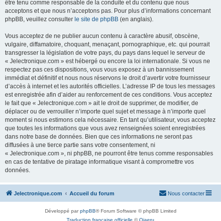
être tenu comme responsable de la conduite et du contenu que nous
acceptons et que nous n’acceptons pas. Pour plus d’informations concernant
phpBB, veuillez consulter
le site de phpBB
(en anglais).
Vous acceptez de ne publier aucun contenu à caractère abusif, obscène,
vulgaire, diffamatoire, choquant, menaçant, pornographique, etc. qui pourrait
transgresser la législation de votre pays, du pays dans lequel le serveur de
« Jelectronique.com » est hébergé ou encore la loi internationale. Si vous ne
respectez pas ces dispositions, vous vous exposez à un bannissement
immédiat et définitif et nous nous réservons le droit d’avertir votre fournisseur
d’accès à internet et les autorités officielles. L’adresse IP de tous les messages
est enregistrée afin d’aider au renforcement de ces conditions. Vous acceptez
le fait que « Jelectronique.com » ait le droit de supprimer, de modifier, de
déplacer ou de verrouiller n’importe quel sujet et message à n’importe quel
moment si nous estimons cela nécessaire. En tant qu’utilisateur, vous acceptez
que toutes les informations que vous avez renseignées soient enregistrées
dans notre base de données. Bien que ces informations ne seront pas
diffusées à une tierce partie sans votre consentement, ni
« Jelectronique.com », ni phpBB, ne pourront être tenus comme responsables
en cas de tentative de piratage informatique visant à compromettre vos
données.
Jelectronique.com
Accueil du forum
Nous contacter
Développé par
phpBB
® Forum Software © phpBB Limited
Traduction française officielle
©
Qiaeru