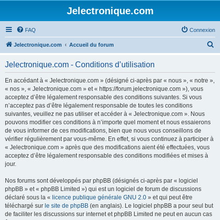
Jelectronique.com
FAQ
Connexion
R
Jelectronique.com
Accueil du forum
e
Jelectronique.com - Conditions d’utilisation
c
h
En accédant à « Jelectronique.com » (désigné ci-après par « nous », « notre »,
« nos », « Jelectronique.com » et « https://forum.jelectronique.com »), vous
e
acceptez d’être légalement responsable des conditions suivantes. Si vous
r
n’acceptez pas d’être légalement responsable de toutes les conditions
suivantes, veuillez ne pas utiliser et accéder à « Jelectronique.com ». Nous
c
pouvons modifier ces conditions à n’importe quel moment et nous essaierons
h
de vous informer de ces modifications, bien que nous vous conseillons de
vérifier régulièrement par vous-même. En effet, si vous continuez à participer à
e
« Jelectronique.com » après que des modifications aient été effectuées, vous
r
acceptez d’être légalement responsable des conditions modifiées et mises à
jour.
Nos forums sont développés par phpBB (désignés ci-après par « logiciel
phpBB » et « phpBB Limited ») qui est un logiciel de forum de discussions
déclaré sous la «
licence publique générale GNU 2.0
» et qui peut être
téléchargé sur
le site de phpBB
(en anglais). Le logiciel phpBB a pour seul but
de faciliter les discussions sur internet et phpBB Limited ne peut en aucun cas