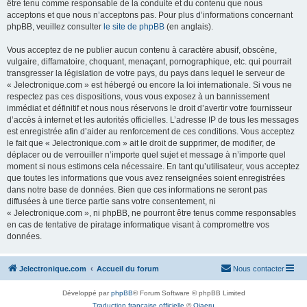
être tenu comme responsable de la conduite et du contenu que nous
acceptons et que nous n’acceptons pas. Pour plus d’informations concernant
phpBB, veuillez consulter
le site de phpBB
(en anglais).
Vous acceptez de ne publier aucun contenu à caractère abusif, obscène,
vulgaire, diffamatoire, choquant, menaçant, pornographique, etc. qui pourrait
transgresser la législation de votre pays, du pays dans lequel le serveur de
« Jelectronique.com » est hébergé ou encore la loi internationale. Si vous ne
respectez pas ces dispositions, vous vous exposez à un bannissement
immédiat et définitif et nous nous réservons le droit d’avertir votre fournisseur
d’accès à internet et les autorités officielles. L’adresse IP de tous les messages
est enregistrée afin d’aider au renforcement de ces conditions. Vous acceptez
le fait que « Jelectronique.com » ait le droit de supprimer, de modifier, de
déplacer ou de verrouiller n’importe quel sujet et message à n’importe quel
moment si nous estimons cela nécessaire. En tant qu’utilisateur, vous acceptez
que toutes les informations que vous avez renseignées soient enregistrées
dans notre base de données. Bien que ces informations ne seront pas
diffusées à une tierce partie sans votre consentement, ni
« Jelectronique.com », ni phpBB, ne pourront être tenus comme responsables
en cas de tentative de piratage informatique visant à compromettre vos
données.
Jelectronique.com
Accueil du forum
Nous contacter
Développé par
phpBB
® Forum Software © phpBB Limited
Traduction française officielle
©
Qiaeru