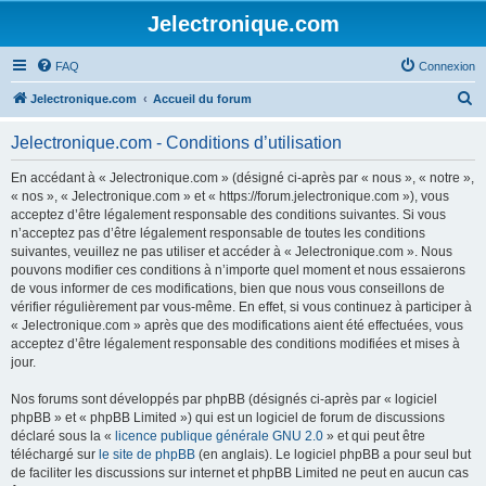
Jelectronique.com
FAQ
Connexion
R
Jelectronique.com
Accueil du forum
e
Jelectronique.com - Conditions d’utilisation
c
h
En accédant à « Jelectronique.com » (désigné ci-après par « nous », « notre »,
« nos », « Jelectronique.com » et « https://forum.jelectronique.com »), vous
e
acceptez d’être légalement responsable des conditions suivantes. Si vous
r
n’acceptez pas d’être légalement responsable de toutes les conditions
suivantes, veuillez ne pas utiliser et accéder à « Jelectronique.com ». Nous
c
pouvons modifier ces conditions à n’importe quel moment et nous essaierons
h
de vous informer de ces modifications, bien que nous vous conseillons de
vérifier régulièrement par vous-même. En effet, si vous continuez à participer à
e
« Jelectronique.com » après que des modifications aient été effectuées, vous
r
acceptez d’être légalement responsable des conditions modifiées et mises à
jour.
Nos forums sont développés par phpBB (désignés ci-après par « logiciel
phpBB » et « phpBB Limited ») qui est un logiciel de forum de discussions
déclaré sous la «
licence publique générale GNU 2.0
» et qui peut être
téléchargé sur
le site de phpBB
(en anglais). Le logiciel phpBB a pour seul but
de faciliter les discussions sur internet et phpBB Limited ne peut en aucun cas