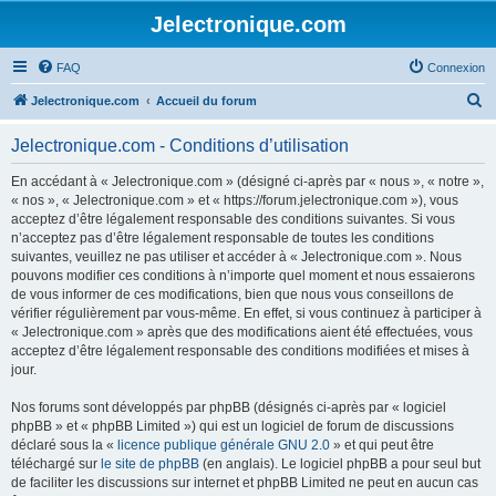
Jelectronique.com
FAQ
Connexion
R
Jelectronique.com
Accueil du forum
e
Jelectronique.com - Conditions d’utilisation
c
h
En accédant à « Jelectronique.com » (désigné ci-après par « nous », « notre »,
« nos », « Jelectronique.com » et « https://forum.jelectronique.com »), vous
e
acceptez d’être légalement responsable des conditions suivantes. Si vous
r
n’acceptez pas d’être légalement responsable de toutes les conditions
suivantes, veuillez ne pas utiliser et accéder à « Jelectronique.com ». Nous
c
pouvons modifier ces conditions à n’importe quel moment et nous essaierons
h
de vous informer de ces modifications, bien que nous vous conseillons de
vérifier régulièrement par vous-même. En effet, si vous continuez à participer à
e
« Jelectronique.com » après que des modifications aient été effectuées, vous
r
acceptez d’être légalement responsable des conditions modifiées et mises à
jour.
Nos forums sont développés par phpBB (désignés ci-après par « logiciel
phpBB » et « phpBB Limited ») qui est un logiciel de forum de discussions
déclaré sous la «
licence publique générale GNU 2.0
» et qui peut être
téléchargé sur
le site de phpBB
(en anglais). Le logiciel phpBB a pour seul but
de faciliter les discussions sur internet et phpBB Limited ne peut en aucun cas