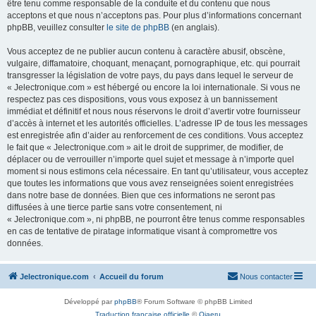
être tenu comme responsable de la conduite et du contenu que nous
acceptons et que nous n’acceptons pas. Pour plus d’informations concernant
phpBB, veuillez consulter
le site de phpBB
(en anglais).
Vous acceptez de ne publier aucun contenu à caractère abusif, obscène,
vulgaire, diffamatoire, choquant, menaçant, pornographique, etc. qui pourrait
transgresser la législation de votre pays, du pays dans lequel le serveur de
« Jelectronique.com » est hébergé ou encore la loi internationale. Si vous ne
respectez pas ces dispositions, vous vous exposez à un bannissement
immédiat et définitif et nous nous réservons le droit d’avertir votre fournisseur
d’accès à internet et les autorités officielles. L’adresse IP de tous les messages
est enregistrée afin d’aider au renforcement de ces conditions. Vous acceptez
le fait que « Jelectronique.com » ait le droit de supprimer, de modifier, de
déplacer ou de verrouiller n’importe quel sujet et message à n’importe quel
moment si nous estimons cela nécessaire. En tant qu’utilisateur, vous acceptez
que toutes les informations que vous avez renseignées soient enregistrées
dans notre base de données. Bien que ces informations ne seront pas
diffusées à une tierce partie sans votre consentement, ni
« Jelectronique.com », ni phpBB, ne pourront être tenus comme responsables
en cas de tentative de piratage informatique visant à compromettre vos
données.
Jelectronique.com
Accueil du forum
Nous contacter
Développé par
phpBB
® Forum Software © phpBB Limited
Traduction française officielle
©
Qiaeru