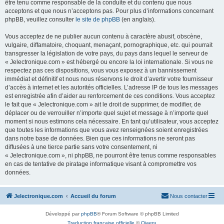
être tenu comme responsable de la conduite et du contenu que nous
acceptons et que nous n’acceptons pas. Pour plus d’informations concernant
phpBB, veuillez consulter
le site de phpBB
(en anglais).
Vous acceptez de ne publier aucun contenu à caractère abusif, obscène,
vulgaire, diffamatoire, choquant, menaçant, pornographique, etc. qui pourrait
transgresser la législation de votre pays, du pays dans lequel le serveur de
« Jelectronique.com » est hébergé ou encore la loi internationale. Si vous ne
respectez pas ces dispositions, vous vous exposez à un bannissement
immédiat et définitif et nous nous réservons le droit d’avertir votre fournisseur
d’accès à internet et les autorités officielles. L’adresse IP de tous les messages
est enregistrée afin d’aider au renforcement de ces conditions. Vous acceptez
le fait que « Jelectronique.com » ait le droit de supprimer, de modifier, de
déplacer ou de verrouiller n’importe quel sujet et message à n’importe quel
moment si nous estimons cela nécessaire. En tant qu’utilisateur, vous acceptez
que toutes les informations que vous avez renseignées soient enregistrées
dans notre base de données. Bien que ces informations ne seront pas
diffusées à une tierce partie sans votre consentement, ni
« Jelectronique.com », ni phpBB, ne pourront être tenus comme responsables
en cas de tentative de piratage informatique visant à compromettre vos
données.
Jelectronique.com
Accueil du forum
Nous contacter
Développé par
phpBB
® Forum Software © phpBB Limited
Traduction française officielle
©
Qiaeru