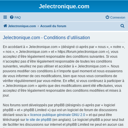
Jelectronique.com
FAQ
Connexion
R
Jelectronique.com
Accueil du forum
e
Jelectronique.com - Conditions d’utilisation
c
h
En accédant à « Jelectronique.com » (désigné ci-après par « nous », « notre »,
« nos », « Jelectronique.com » et « https://forum.jelectronique.com »), vous
e
acceptez d’être légalement responsable des conditions suivantes. Si vous
r
n’acceptez pas d’être légalement responsable de toutes les conditions
suivantes, veuillez ne pas utiliser et accéder à « Jelectronique.com ». Nous
c
pouvons modifier ces conditions à n’importe quel moment et nous essaierons
h
de vous informer de ces modifications, bien que nous vous conseillons de
vérifier régulièrement par vous-même. En effet, si vous continuez à participer à
e
« Jelectronique.com » après que des modifications aient été effectuées, vous
r
acceptez d’être légalement responsable des conditions modifiées et mises à
jour.
Nos forums sont développés par phpBB (désignés ci-après par « logiciel
phpBB » et « phpBB Limited ») qui est un logiciel de forum de discussions
déclaré sous la «
licence publique générale GNU 2.0
» et qui peut être
téléchargé sur
le site de phpBB
(en anglais). Le logiciel phpBB a pour seul but
de faciliter les discussions sur internet et phpBB Limited ne peut en aucun cas