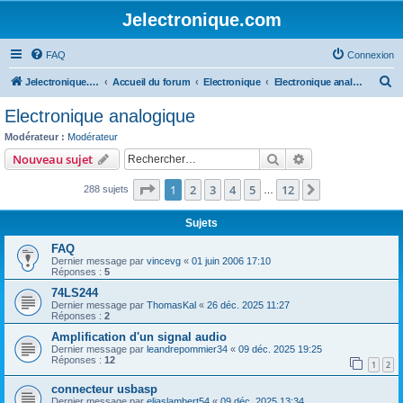
Jelectronique.com
FAQ
Connexion
R
Jelectronique.com
Accueil du forum
Electronique
Electronique analogique
e
Electronique analogique
c
Modérateur :
Modérateur
h
Rechercher
Recherche avanc
Nouveau sujet
e
Page
1
sur
12
1
2
3
4
5
12
Suivant
288 sujets
r
…
c
Sujets
h
FAQ
e
Dernier message par
vincevg
«
01 juin 2006 17:10
Réponses :
5
r
74LS244
Dernier message par
ThomasKal
«
26 déc. 2025 11:27
Réponses :
2
Amplification d'un signal audio
Dernier message par
leandrepommier34
«
09 déc. 2025 19:25
Réponses :
12
1
2
connecteur usbasp
Dernier message par
eliaslambert54
«
09 déc. 2025 13:34