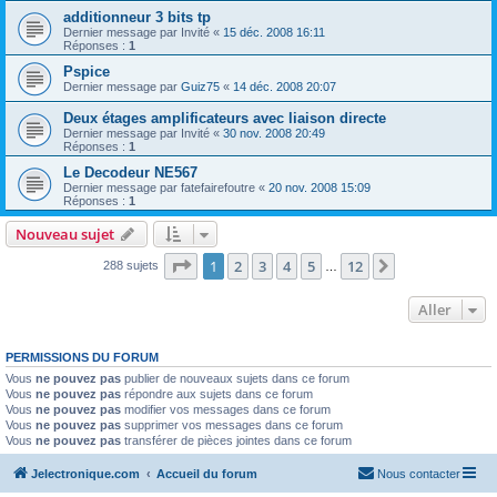
additionneur 3 bits tp
Dernier message par
Invité
«
15 déc. 2008 16:11
Réponses :
1
Pspice
Dernier message par
Guiz75
«
14 déc. 2008 20:07
Deux étages amplificateurs avec liaison directe
Dernier message par
Invité
«
30 nov. 2008 20:49
Réponses :
1
Le Decodeur NE567
Dernier message par
fatefairefoutre
«
20 nov. 2008 15:09
Réponses :
1
Nouveau sujet
Page
1
sur
12
1
2
3
4
5
12
Suivant
288 sujets
…
Aller
PERMISSIONS DU FORUM
Vous
ne pouvez pas
publier de nouveaux sujets dans ce forum
Vous
ne pouvez pas
répondre aux sujets dans ce forum
Vous
ne pouvez pas
modifier vos messages dans ce forum
Vous
ne pouvez pas
supprimer vos messages dans ce forum
Vous
ne pouvez pas
transférer de pièces jointes dans ce forum
Jelectronique.com
Accueil du forum
Nous contacter