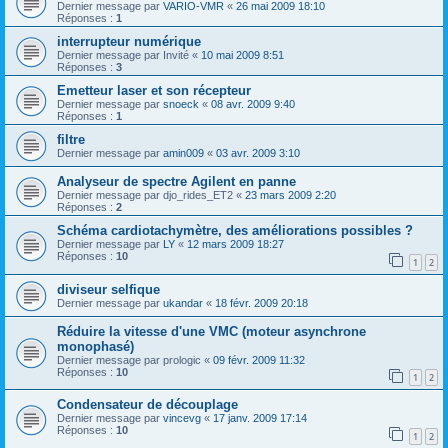
Dernier message par
VARIO-VMR
«
26 mai 2009 18:10
Réponses :
1
interrupteur numérique
Dernier message par
Invité
«
10 mai 2009 8:51
Réponses :
3
Emetteur laser et son récepteur
Dernier message par
snoeck
«
08 avr. 2009 9:40
Réponses :
1
filtre
Dernier message par
amin009
«
03 avr. 2009 3:10
Analyseur de spectre Agilent en panne
Dernier message par
djo_rides_ET2
«
23 mars 2009 2:20
Réponses :
2
Schéma cardiotachymètre, des améliorations possibles ?
Dernier message par
LY
«
12 mars 2009 18:27
Réponses :
10
1
2
diviseur selfique
Dernier message par
ukandar
«
18 févr. 2009 20:18
Réduire la vitesse d'une VMC (moteur asynchrone
monophasé)
Dernier message par
prologic
«
09 févr. 2009 11:32
Réponses :
10
1
2
Condensateur de découplage
Dernier message par
vincevg
«
17 janv. 2009 17:14
Réponses :
10
1
2