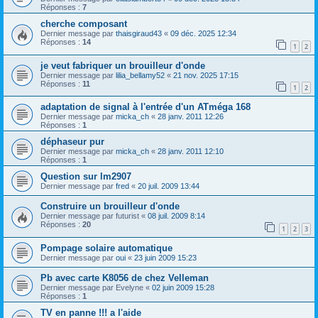
Réponses :
7
cherche composant
Dernier message par
thaisgiraud43
«
09 déc. 2025 12:34
Réponses :
14
1
2
je veut fabriquer un brouilleur d'onde
Dernier message par
lilia_bellamy52
«
21 nov. 2025 17:15
Réponses :
11
1
2
adaptation de signal à l'entrée d'un ATméga 168
Dernier message par
micka_ch
«
28 janv. 2011 12:26
Réponses :
1
déphaseur pur
Dernier message par
micka_ch
«
28 janv. 2011 12:10
Réponses :
1
Question sur lm2907
Dernier message par
fred
«
20 juil. 2009 13:44
Construire un brouilleur d'onde
Dernier message par
futurist
«
08 juil. 2009 8:14
Réponses :
20
1
2
3
Pompage solaire automatique
Dernier message par
oui
«
23 juin 2009 15:23
Pb avec carte K8056 de chez Velleman
Dernier message par
Evelyne
«
02 juin 2009 15:28
Réponses :
1
TV en panne !!! a l'aide