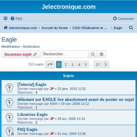
Jelectronique.com
FAQ
Connexion
R
Jelectronique.com
Accueil du forum
CAO / Réalisation et montage de PCB
Eagle
e
Eagle
c
Modérateur :
Modérateur
h
Rechercher
Recherche avanc
Nouveau sujet
e
Page
1
sur
21
1
2
3
4
5
21
Suivant
510 sujets
r
…
c
Sujets
h
[Tutorial] Eagle
e
Dernier message par
JP
«
25 janv. 2015 11:52
Réponses :
4
r
débutant sur EAGLE lire absolument avant de poster un sujet
Dernier message par
MIMI
«
19 nov. 2008 12:12
Réponses :
1
Librairies Eagle
Dernier message par
JP
«
29 avr. 2006 14:19
Réponses :
2
FAQ Eagle
Dernier message par
JP
«
01 nov. 2004 13:38