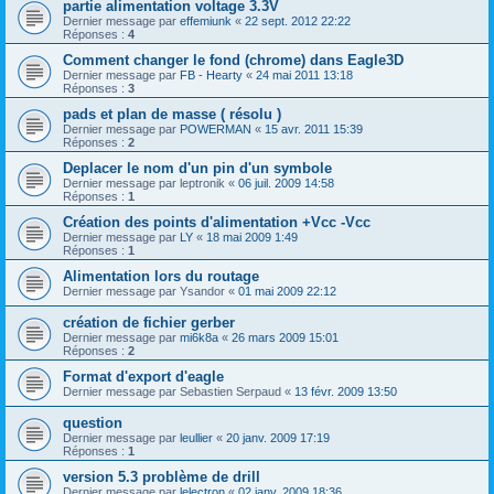
partie alimentation voltage 3.3V
Dernier message par
effemiunk
«
22 sept. 2012 22:22
Réponses :
4
Comment changer le fond (chrome) dans Eagle3D
Dernier message par
FB - Hearty
«
24 mai 2011 13:18
Réponses :
3
pads et plan de masse ( résolu )
Dernier message par
POWERMAN
«
15 avr. 2011 15:39
Réponses :
2
Deplacer le nom d'un pin d'un symbole
Dernier message par
leptronik
«
06 juil. 2009 14:58
Réponses :
1
Création des points d'alimentation +Vcc -Vcc
Dernier message par
LY
«
18 mai 2009 1:49
Réponses :
1
Alimentation lors du routage
Dernier message par
Ysandor
«
01 mai 2009 22:12
création de fichier gerber
Dernier message par
mi6k8a
«
26 mars 2009 15:01
Réponses :
2
Format d'export d'eagle
Dernier message par
Sebastien Serpaud
«
13 févr. 2009 13:50
question
Dernier message par
leullier
«
20 janv. 2009 17:19
Réponses :
1
version 5.3 problème de drill
Dernier message par
lelectron
«
02 janv. 2009 18:36