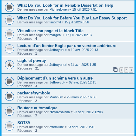
What Do You Look for in Reliable Dissertation Help
Dernier message par
Michaelowen
«
15 juil. 2026 7:51
What Do You Look for Before You Buy Law Essay Support
Dernier message par
timothyl
«
15 juil. 2026 6:56
Visualiser ma page et le block Title
Dernier message par
margetx
«
17 juil. 2025 10:13
Réponses :
4
Lecture d'un fichier Eagle par une version antérieure
Dernier message par
Jeffreyunuri
«
12 avr. 2025 22:13
Réponses :
1
eagle et povray
Dernier message par
Jeffreyunuri
«
11 avr. 2025 1:35
Réponses :
21
1
2
3
Déplacement d'un schéma vers un autre
Dernier message par
Jeffreyvok
«
07 avr. 2025 12:13
Réponses :
3
package/symbole
Dernier message par
MartinBib
«
29 mars 2025 16:30
Réponses :
2
Routage automatique
Dernier message par
Nictaresainna
«
23 sept. 2012 12:08
Réponses :
7
SOT89
Dernier message par
effemiunk
«
23 sept. 2012 1:31
Réponses :
2