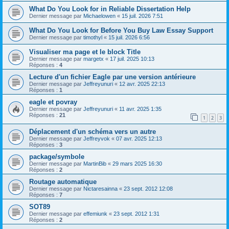
What Do You Look for in Reliable Dissertation Help
Dernier message par
Michaelowen
«
15 juil. 2026 7:51
What Do You Look for Before You Buy Law Essay Support
Dernier message par
timothyl
«
15 juil. 2026 6:56
Visualiser ma page et le block Title
Dernier message par
margetx
«
17 juil. 2025 10:13
Réponses :
4
Lecture d'un fichier Eagle par une version antérieure
Dernier message par
Jeffreyunuri
«
12 avr. 2025 22:13
Réponses :
1
eagle et povray
Dernier message par
Jeffreyunuri
«
11 avr. 2025 1:35
Réponses :
21
1
2
3
Déplacement d'un schéma vers un autre
Dernier message par
Jeffreyvok
«
07 avr. 2025 12:13
Réponses :
3
package/symbole
Dernier message par
MartinBib
«
29 mars 2025 16:30
Réponses :
2
Routage automatique
Dernier message par
Nictaresainna
«
23 sept. 2012 12:08
Réponses :
7
SOT89
Dernier message par
effemiunk
«
23 sept. 2012 1:31
Réponses :
2