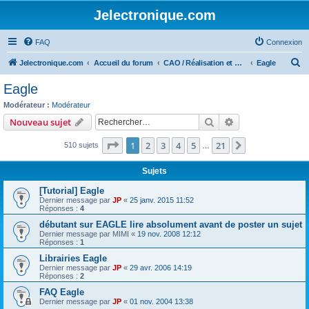
Jelectronique.com
FAQ
Connexion
R
Jelectronique.com
Accueil du forum
CAO / Réalisation et montage de PCB
Eagle
e
Eagle
c
Modérateur :
Modérateur
h
Rechercher
Recherche avanc
Nouveau sujet
e
Page
1
sur
21
1
2
3
4
5
21
Suivant
510 sujets
r
…
c
Sujets
h
[Tutorial] Eagle
e
Dernier message par
JP
«
25 janv. 2015 11:52
Réponses :
4
r
débutant sur EAGLE lire absolument avant de poster un sujet
Dernier message par
MIMI
«
19 nov. 2008 12:12
Réponses :
1
Librairies Eagle
Dernier message par
JP
«
29 avr. 2006 14:19
Réponses :
2
FAQ Eagle
Dernier message par
JP
«
01 nov. 2004 13:38