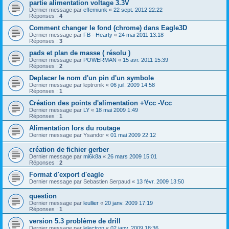
partie alimentation voltage 3.3V
Dernier message par
effemiunk
«
22 sept. 2012 22:22
Réponses :
4
Comment changer le fond (chrome) dans Eagle3D
Dernier message par
FB - Hearty
«
24 mai 2011 13:18
Réponses :
3
pads et plan de masse ( résolu )
Dernier message par
POWERMAN
«
15 avr. 2011 15:39
Réponses :
2
Deplacer le nom d'un pin d'un symbole
Dernier message par
leptronik
«
06 juil. 2009 14:58
Réponses :
1
Création des points d'alimentation +Vcc -Vcc
Dernier message par
LY
«
18 mai 2009 1:49
Réponses :
1
Alimentation lors du routage
Dernier message par
Ysandor
«
01 mai 2009 22:12
création de fichier gerber
Dernier message par
mi6k8a
«
26 mars 2009 15:01
Réponses :
2
Format d'export d'eagle
Dernier message par
Sebastien Serpaud
«
13 févr. 2009 13:50
question
Dernier message par
leullier
«
20 janv. 2009 17:19
Réponses :
1
version 5.3 problème de drill
Dernier message par
lelectron
«
02 janv. 2009 18:36