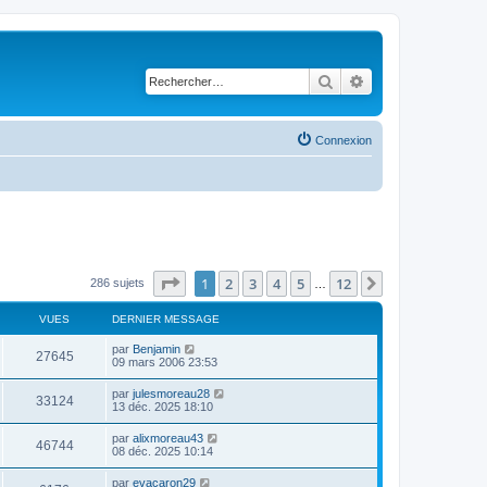
Rechercher
Recherche avancé
Connexion
Page
1
sur
12
1
2
3
4
5
12
Suivant
286 sujets
…
VUES
DERNIER MESSAGE
par
Benjamin
27645
09 mars 2006 23:53
par
julesmoreau28
33124
13 déc. 2025 18:10
par
alixmoreau43
46744
08 déc. 2025 10:14
par
evacaron29