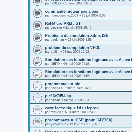
par
ric9122
»
10 août 2006 15:00
commande moteur pas a pas
par
nounougomaz2009
»
23 juil. 2009 2:07
Ref Micro ARM / ST
par
vincevg
»
21 juin 2009 18:45
Probleme de simulation Xilinx ISE
par
packman
»
03 juin 2009 9:58
problem de compilation VHDL
par
za3im
»
26 mai 2009 12:02
Simulation des fonctions logiques avec Active
par
DEFO
»
04 mai 2009 22:06
Simulation des fonctions logiques avec Active
par
DEFO
»
04 mai 2009 21:58
programmateur pic
par
elsena
»
07 mars 2006 16:14
pic16c745-i/sp
par
nicolas
»
08 avr. 2009 1:53
carte lectronique isis +icprog
par
mimi2009
»
01 mars 2009 3:49
programmateur ICSP (pour 16F876A)
par
yienyien02
»
19 févr. 2009 13:56