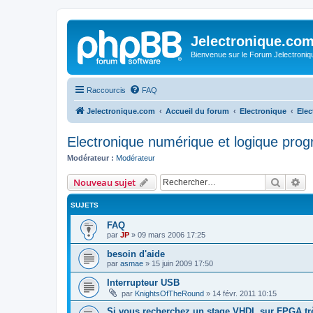
Jelectronique.co
Bienvenue sur le Forum Jelectroniq
Raccourcis
FAQ
Jelectronique.com
Accueil du forum
Electronique
Elec
Electronique numérique et logique pro
Modérateur :
Modérateur
Recher
Re
Nouveau sujet
SUJETS
FAQ
par
JP
»
09 mars 2006 17:25
besoin d'aide
par
asmae
»
15 juin 2009 17:50
Interrupteur USB
par
KnightsOfTheRound
»
14 févr. 2011 10:15
Si vous recherchez un stage VHDL sur FPGA trè