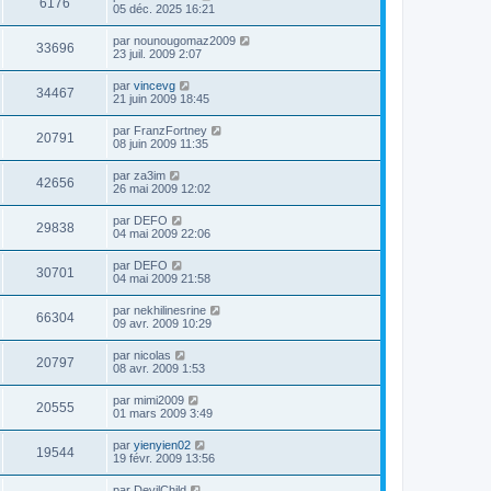
6176
05 déc. 2025 16:21
par
nounougomaz2009
33696
23 juil. 2009 2:07
par
vincevg
34467
21 juin 2009 18:45
par
FranzFortney
20791
08 juin 2009 11:35
par
za3im
42656
26 mai 2009 12:02
par
DEFO
29838
04 mai 2009 22:06
par
DEFO
30701
04 mai 2009 21:58
par
nekhilinesrine
66304
09 avr. 2009 10:29
par
nicolas
20797
08 avr. 2009 1:53
par
mimi2009
20555
01 mars 2009 3:49
par
yienyien02
19544
19 févr. 2009 13:56
par
DevilChild