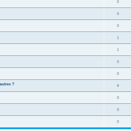
0
0
0
1
1
0
0
autres ?
8
0
0
0