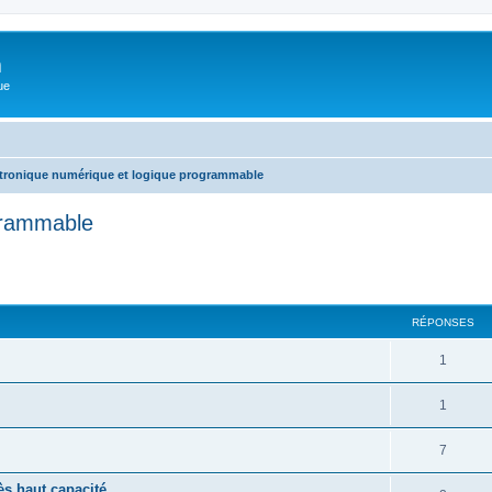
m
ue
tronique numérique et logique programmable
grammable
cher
cherche avancée
RÉPONSES
1
1
7
s haut capacité