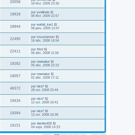
20058
18 févr. 2009 23:30
par
yvelinois
19628
06 févr. 2009 22:57
par
wahid_kw1
18944
08 janv. 2009 13:47
par
mountaineer
22495
16 déc. 2008 16:54
par
Med
22411
06 déc. 2008 11:56
par
rownatur
19282
05 déc. 2008 22:22
par
rownatur
19057
01 déc. 2008 17:11
par
nico*
48372
28 oct. 2008 23:44
par
nico*
19434
12 oct. 2008 16:41
par
nico*
19394
12 oct. 2008 16:39
par
dardevil16
19151
04 sept. 2008 14:23