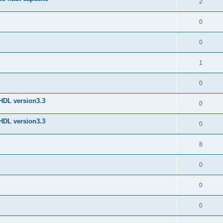
2
0
0
1
0
-HDL version3.3
0
-HDL version3.3
0
8
0
0
0