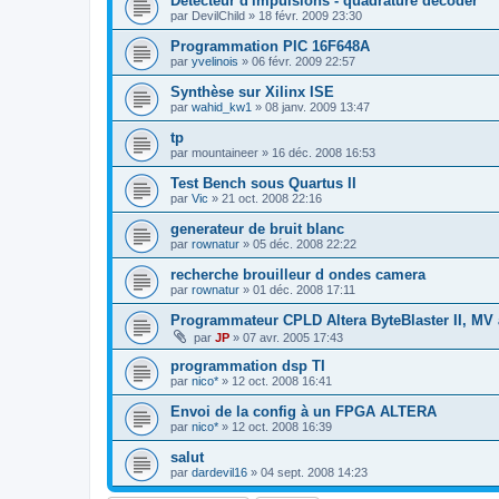
Détecteur d'impulsions - quadrature decoder
par
DevilChild
»
18 févr. 2009 23:30
Programmation PIC 16F648A
par
yvelinois
»
06 févr. 2009 22:57
Synthèse sur Xilinx ISE
par
wahid_kw1
»
08 janv. 2009 13:47
tp
par
mountaineer
»
16 déc. 2008 16:53
Test Bench sous Quartus II
par
Vic
»
21 oct. 2008 22:16
generateur de bruit blanc
par
rownatur
»
05 déc. 2008 22:22
recherche brouilleur d ondes camera
par
rownatur
»
01 déc. 2008 17:11
Programmateur CPLD Altera ByteBlaster II, MV 
par
JP
»
07 avr. 2005 17:43
programmation dsp TI
par
nico*
»
12 oct. 2008 16:41
Envoi de la config à un FPGA ALTERA
par
nico*
»
12 oct. 2008 16:39
salut
par
dardevil16
»
04 sept. 2008 14:23