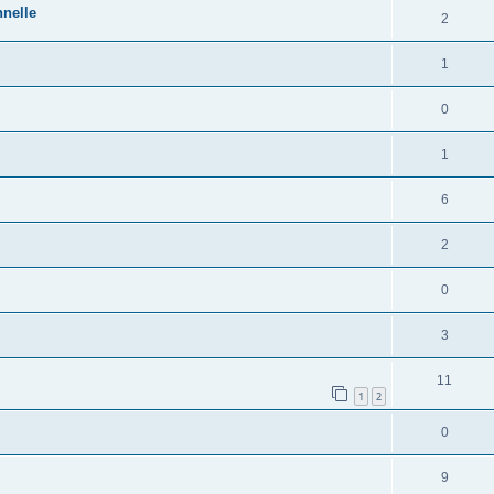
nnelle
2
1
0
1
6
2
0
3
11
1
2
0
9