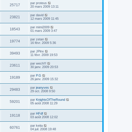
par
proteus
25717
20 mars 2009 13:11
par
david
23821
12 mars 2009 11:45
par
mimi2009
18543
01 mars 2009 3:47
par
zetan
19774
16 févr. 2009 5:36
par
JPlnx
39493
11 févr. 2009 19:53
par
wech!!!
23611
30 janv. 2009 20:53
par
P.G
19189
26 janv. 2009 15:32
par
jeanyves
29483
29 oct. 2008 9:50
par
KnightsOfTheRound
59201
05 août 2008 11:29
par
HFdf
19118
03 août 2008 12:02
par
keita
60761
04 juil. 2008 19:48