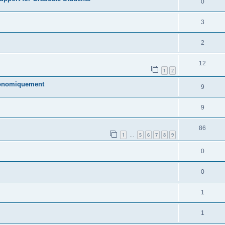
0
3
2
12
1
2
économiquement
9
9
86
1
5
6
7
8
9
…
0
0
1
1