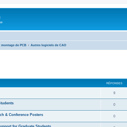
m
ue
et montage de PCB
Autres logiciels de CAO
cher
cherche avancée
RÉPONSES
9
Students
0
rch & Conference Posters
0
upport for Graduate Students