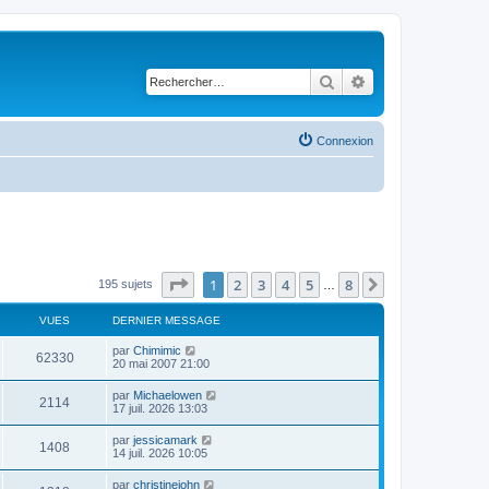
Rechercher
Recherche avancé
Connexion
Page
1
sur
8
1
2
3
4
5
8
Suivant
195 sujets
…
VUES
DERNIER MESSAGE
par
Chimimic
62330
20 mai 2007 21:00
par
Michaelowen
2114
17 juil. 2026 13:03
par
jessicamark
1408
14 juil. 2026 10:05
par
christinejohn