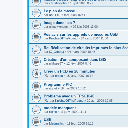
par
christinejohn
»
13 juil. 2026 8:27
Le plan de masse
par
ant-1
»
07 mai 2008 16:41
Image dans Isis ?
par
unluckymannn
»
02 juin 2008 11:00
Vos avis sur les appreils de mesures USB
par
KnightsOfTheRound
»
24 sept. 2007 11:30
Re: Réalisation de circuits imprimés le plus 
par
jC_Omega
»
04 mars 2009 18:45
Création d'un composant dans ISIS
par
philippe87
»
12 févr. 2007 0:46
Créer un PCB en 20 mintutes
par
nifrou
»
15 janv. 2007 16:12
Programme PIC
par
riquet
»
16 mai 2009 10:12
Probleme avec un TPS61040
par
KnightsOfTheRound
»
20 avr. 2009 10:05
modele manquant
par
rxjmo
»
11 janv. 2009 11:11
USB
par
Madmathx
»
11 févr. 2008 18:18