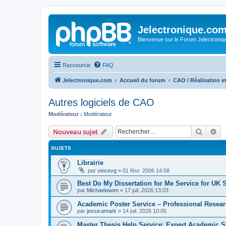
Jelectronique.co
Bienvenue sur le Forum Jelectroniq
Raccourcis
FAQ
Jelectronique.com
Accueil du forum
CAO / Réalisation 
Autres logiciels de CAO
Modérateur :
Modérateur
Recher
Re
Nouveau sujet
SUJETS
Librairie
par
vincevg
»
01 févr. 2006 14:58
Best Do My Dissertation for Me Service for UK 
par
Michaelowen
»
17 juil. 2026 13:03
Academic Poster Service – Professional Resea
par
jessicamark
»
14 juil. 2026 10:05
Master Thesis Help Service: Expert Academic S