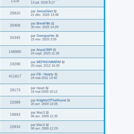
1318
13 juil. 2026 8:27
par
JesseDioni
25810
21 déc. 2025 13:48
par
BrentFlife
20408
30 nov. 2025 14:29
par
GeorgusHer
34345
15 nov. 2025 3:55
par
Anya136Pi
148980
24 sept. 2025 11:28
par
MEPINOMMIRM
19298
20 sept. 2012 16:30
par
FB - Hearty
411817
24 mai 2011 13:40
par
riquet
28173
16 mai 2009 10:12
par
KnightsOfTheRound
22089
20 avr. 2009 10:05
par
MaxS
19893
06 avr. 2009 12:35
par
MaxS
22834
06 avr. 2009 12:29