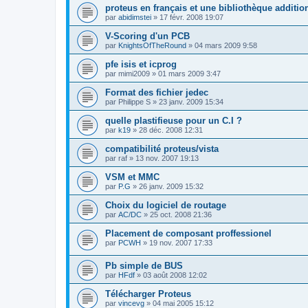
proteus en français et une bibliothèque additio
par
abidimstei
»
17 févr. 2008 19:07
V-Scoring d'un PCB
par
KnightsOfTheRound
»
04 mars 2009 9:58
pfe isis et icprog
par
mimi2009
»
01 mars 2009 3:47
Format des fichier jedec
par
Philippe S
»
23 janv. 2009 15:34
quelle plastifieuse pour un C.I ?
par
k19
»
28 déc. 2008 12:31
compatibilité proteus/vista
par
raf
»
13 nov. 2007 19:13
VSM et MMC
par
P.G
»
26 janv. 2009 15:32
Choix du logiciel de routage
par
AC/DC
»
25 oct. 2008 21:36
Placement de composant proffessionel
par
PCWH
»
19 nov. 2007 17:33
Pb simple de BUS
par
HFdf
»
03 août 2008 12:02
Télécharger Proteus
par
vincevg
»
04 mai 2005 15:12