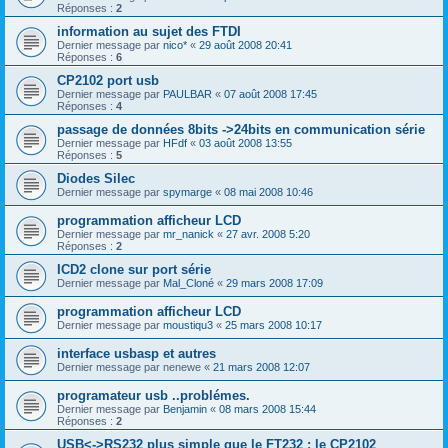
Réponses :
2
information au sujet des FTDI
Dernier message par
nico*
«
29 août 2008 20:41
Réponses :
6
CP2102 port usb
Dernier message par
PAULBAR
«
07 août 2008 17:45
Réponses :
4
passage de données 8bits ->24bits en communication série
Dernier message par
HFdf
«
03 août 2008 13:55
Réponses :
5
Diodes Silec
Dernier message par
spymarge
«
08 mai 2008 10:46
programmation afficheur LCD
Dernier message par
mr_nanick
«
27 avr. 2008 5:20
Réponses :
2
ICD2 clone sur port série
Dernier message par
Mal_Cloné
«
29 mars 2008 17:09
programmation afficheur LCD
Dernier message par
moustiqu3
«
25 mars 2008 10:17
interface usbasp et autres
Dernier message par
nenewe
«
21 mars 2008 12:07
programateur usb ..problémes.
Dernier message par
Benjamin
«
08 mars 2008 15:44
Réponses :
2
USB<->RS232 plus simple que le FT232 : le CP2102