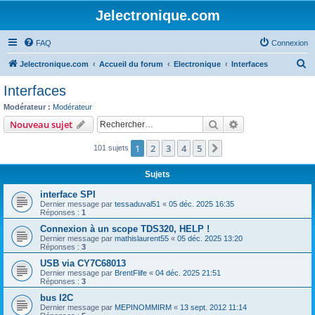
Jelectronique.com
FAQ
Connexion
R
Jelectronique.com
Accueil du forum
Electronique
Interfaces
e
Interfaces
c
Modérateur :
Modérateur
h
Rechercher
Recherche avanc
Nouveau sujet
e
1
2
3
4
5
Suivant
101 sujets
r
c
Sujets
h
interface SPI
e
Dernier message par
tessaduval51
«
05 déc. 2025 16:35
Réponses :
1
r
Connexion à un scope TDS320, HELP !
Dernier message par
mathislaurent55
«
05 déc. 2025 13:20
Réponses :
3
USB via CY7C68013
Dernier message par
BrentFlife
«
04 déc. 2025 21:51
Réponses :
3
bus I2C
Dernier message par
MEPINOMMIRM
«
13 sept. 2012 11:14