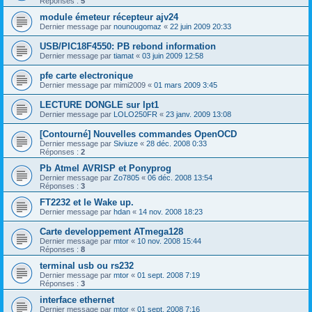
Réponses :
5
module émeteur récepteur ajv24
Dernier message par
nounougomaz
«
22 juin 2009 20:33
USB/PIC18F4550: PB rebond information
Dernier message par
tiamat
«
03 juin 2009 12:58
pfe carte electronique
Dernier message par
mimi2009
«
01 mars 2009 3:45
LECTURE DONGLE sur lpt1
Dernier message par
LOLO250FR
«
23 janv. 2009 13:08
[Contourné] Nouvelles commandes OpenOCD
Dernier message par
Siviuze
«
28 déc. 2008 0:33
Réponses :
2
Pb Atmel AVRISP et Ponyprog
Dernier message par
Zo7805
«
06 déc. 2008 13:54
Réponses :
3
FT2232 et le Wake up.
Dernier message par
hdan
«
14 nov. 2008 18:23
Carte developpement ATmega128
Dernier message par
mtor
«
10 nov. 2008 15:44
Réponses :
8
terminal usb ou rs232
Dernier message par
mtor
«
01 sept. 2008 7:19
Réponses :
3
interface ethernet
Dernier message par
mtor
«
01 sept. 2008 7:16