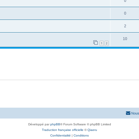
0
0
2
10
1
2
Nous
Développé par
phpBB
® Forum Software © phpBB Limited
Traduction française officielle
©
Qiaeru
Confidentialité
|
Conditions