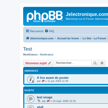
Jelectronique.co
Bienvenue sur le Forum Jelectroniq
Raccourcis
FAQ
Jelectronique.com
Accueil du forum
Le Site - Le Forum
Test
Modérateur :
Modérateur
Recher
Re
Nouveau sujet
ANNONCES
A lire avant de poster
par
JP
»
11 juin 2005 11:49
SUJETS
test image
par
JP
»
19 sept. 2006 16:18
vhdl