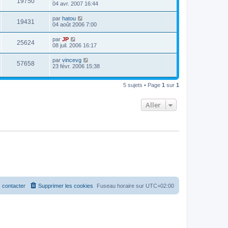
19750
04 avr. 2007 16:44
par
hatou
19431
04 août 2006 7:00
par
JP
25624
08 juil. 2006 16:17
par
vincevg
57658
23 févr. 2006 15:38
5 sujets • Page
1
sur
1
Aller
 contacter
Supprimer les cookies
Fuseau horaire sur
UTC+02:00