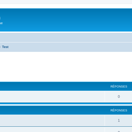
m
ue
Test
cher
cherche avancée
RÉPONSES
0
RÉPONSES
1