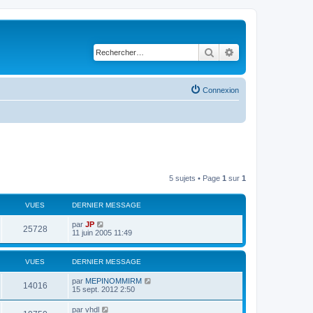
Rechercher
Recherche avancé
Connexion
5 sujets • Page
1
sur
1
VUES
DERNIER MESSAGE
par
JP
25728
11 juin 2005 11:49
VUES
DERNIER MESSAGE
par
MEPINOMMIRM
14016
15 sept. 2012 2:50
par
vhdl