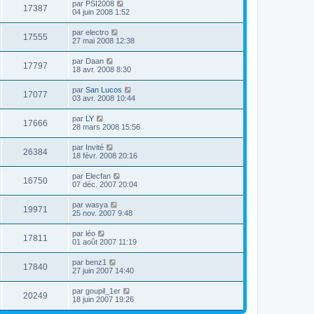
par
PSI2008
17387
04 juin 2008 1:52
par
electro
17555
27 mai 2008 12:38
par
Daan
17797
18 avr. 2008 8:30
par
San Lucos
17077
03 avr. 2008 10:44
par
LY
17666
28 mars 2008 15:56
par
Invité
26384
18 févr. 2008 20:16
par
Elecfan
16750
07 déc. 2007 20:04
par
wasya
19971
25 nov. 2007 9:48
par
léo
17811
01 août 2007 11:19
par
benz1
17840
27 juin 2007 14:40
par
goupil_1er
20249
18 juin 2007 19:26