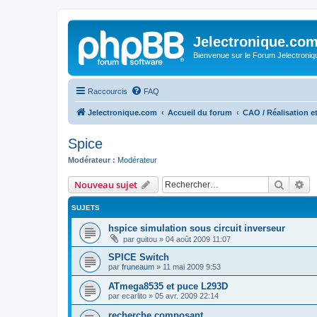
Jelectronique.co
Bienvenue sur le Forum Jelectroniq
Raccourcis
FAQ
Jelectronique.com
Accueil du forum
CAO / Réalisation 
Spice
Modérateur :
Modérateur
Recher
Re
Nouveau sujet
SUJETS
hspice simulation sous circuit inverseur
par
guitou
»
04 août 2009 11:07
SPICE Switch
par
fruneaum
»
11 mai 2009 9:53
ATmega8535 et puce L293D
par
ecarlito
»
05 avr. 2009 22:14
recherche composant