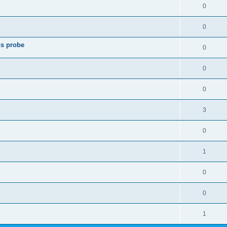
0
0
ns probe
0
0
0
3
0
1
0
0
1