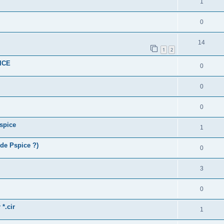
1
0
14
1
2
PICE
0
0
0
spice
1
 de Pspice ?)
0
3
0
*.cir
1