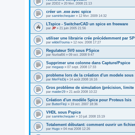
par
2DD2
»
20 févr. 2008 21:13
créer un .exe avec spice
par
samirlechequier
»
12 févr. 2009 14:32
LTspice - SwitcherCAD un spice en freeware
par
JP
»
21 juin 2005 21:56
utiliser une librairie crée précédemment par S
par
wildel7ouma
»
12 nov. 2008 17:27
Regulateur 5V0 sous PSpice
par
Nurbal56
»
09 oct. 2008 9:47
Supprimer une colonne dans Capture/Pspice
par
megaop
»
07 sept. 2008 17:33
probleme lors de la création d'un modele sous 
par
MerFloDij
»
14 août 2008 16:16
Gros problème de simulation (précision, limite
par
maider29
»
21 août 2008 10:22
Création d'un modèle Spice pour Proteus Isis
par
ButterFloÿ
»
19 oct. 2007 18:36
VHDL sous Pspice
par
samirlechequier
»
10 juil. 2008 15:19
Totalement débutant: comment ouvrir un fichier 
par
Hugo
»
04 mai 2008 12:26