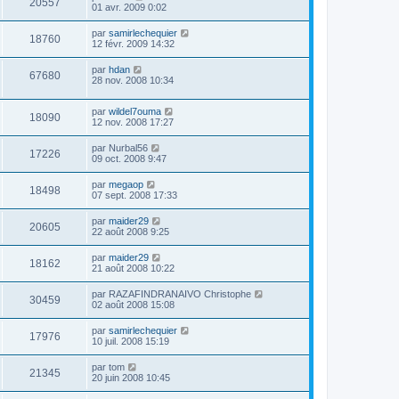
20557
01 avr. 2009 0:02
par
samirlechequier
18760
12 févr. 2009 14:32
par
hdan
67680
28 nov. 2008 10:34
par
wildel7ouma
18090
12 nov. 2008 17:27
par
Nurbal56
17226
09 oct. 2008 9:47
par
megaop
18498
07 sept. 2008 17:33
par
maider29
20605
22 août 2008 9:25
par
maider29
18162
21 août 2008 10:22
par
RAZAFINDRANAIVO Christophe
30459
02 août 2008 15:08
par
samirlechequier
17976
10 juil. 2008 15:19
par
tom
21345
20 juin 2008 10:45