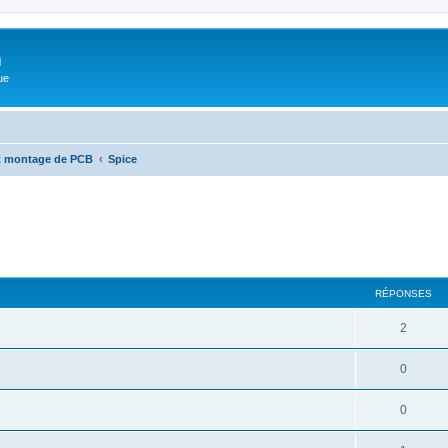
m
ue
et montage de PCB
Spice
cher
cherche avancée
RÉPONSES
2
0
0