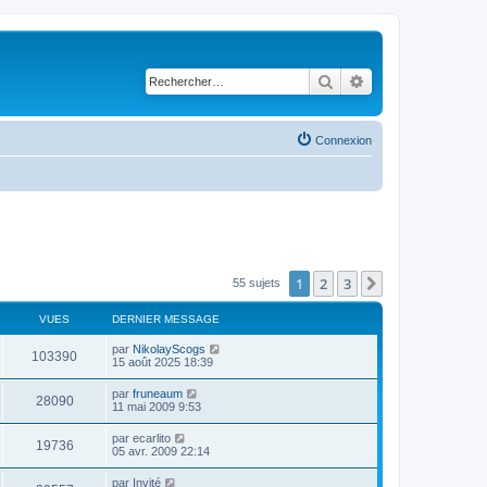
Rechercher
Recherche avancé
Connexion
1
2
3
Suivant
55 sujets
VUES
DERNIER MESSAGE
par
NikolayScogs
103390
15 août 2025 18:39
par
fruneaum
28090
11 mai 2009 9:53
par
ecarlito
19736
05 avr. 2009 22:14
par
Invité