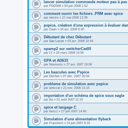
lancer simulation commande moteur pas à pas
par
PSI2008
»
04 juin 2008 1:52
comment ouvrir les fichiers .PRM avec spice
par
electro
»
27 mai 2008 12:38
pspice, création d'une expression à évaluer da
par
Daan
»
18 avr. 2008 8:30
Débutant de chez Débutant
par
San Lucos
»
03 avr. 2008 10:44
opamp2 sur switcherCadIII
par
LY
»
28 mars 2008 15:56
GPA et AD633
par
Nounours
»
27 avr. 2007 19:06
Les bascules avec Pspice
par
Elecfan
»
07 déc. 2007 20:04
probleme de simulation avec pspice
par
amiccal
»
21 nov. 2006 15:15
importation d'un schéma de spice sous eagle
par
léo
»
01 août 2007 11:19
spice et langage C
par
benz1
»
27 juin 2007 14:40
Simulation d'une alimentation flyback
par
Franckich
»
14 juin 2007 8:16