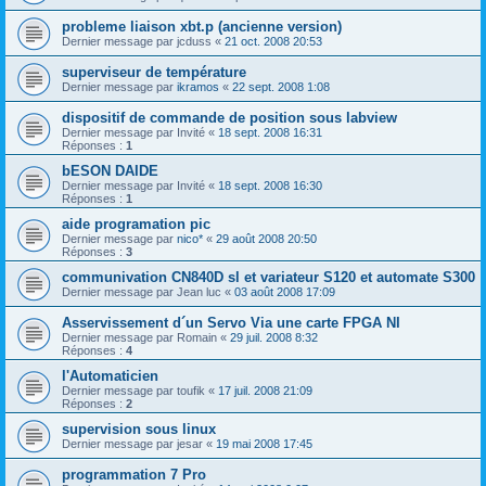
probleme liaison xbt.p (ancienne version)
Dernier message par
jcduss
«
21 oct. 2008 20:53
superviseur de température
Dernier message par
ikramos
«
22 sept. 2008 1:08
dispositif de commande de position sous labview
Dernier message par
Invité
«
18 sept. 2008 16:31
Réponses :
1
bESON DAIDE
Dernier message par
Invité
«
18 sept. 2008 16:30
Réponses :
1
aide programation pic
Dernier message par
nico*
«
29 août 2008 20:50
Réponses :
3
communivation CN840D sl et variateur S120 et automate S300
Dernier message par
Jean luc
«
03 août 2008 17:09
Asservissement d´un Servo Via une carte FPGA NI
Dernier message par
Romain
«
29 juil. 2008 8:32
Réponses :
4
l'Automaticien
Dernier message par
toufik
«
17 juil. 2008 21:09
Réponses :
2
supervision sous linux
Dernier message par
jesar
«
19 mai 2008 17:45
programmation 7 Pro