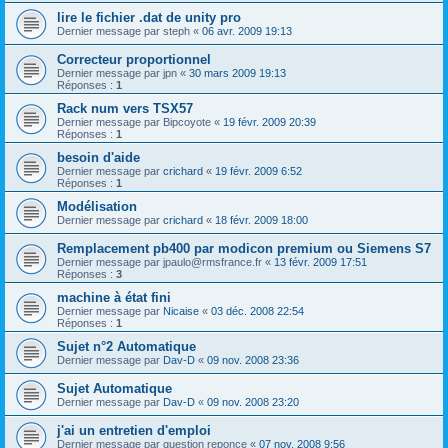
lire le fichier .dat de unity pro
Dernier message par
steph
«
06 avr. 2009 19:13
Correcteur proportionnel
Dernier message par
jpn
«
30 mars 2009 19:13
Réponses :
1
Rack num vers TSX57
Dernier message par
Bipcoyote
«
19 févr. 2009 20:39
Réponses :
1
besoin d'aide
Dernier message par
crichard
«
19 févr. 2009 6:52
Réponses :
1
Modélisation
Dernier message par
crichard
«
18 févr. 2009 18:00
Remplacement pb400 par modicon premium ou Siemens S7
Dernier message par
jpaulo@rmsfrance.fr
«
13 févr. 2009 17:51
Réponses :
3
machine à état fini
Dernier message par
Nicaise
«
03 déc. 2008 22:54
Réponses :
1
Sujet n°2 Automatique
Dernier message par
Dav-D
«
09 nov. 2008 23:36
Sujet Automatique
Dernier message par
Dav-D
«
09 nov. 2008 23:20
j'ai un entretien d'emploi
Dernier message par
question reponce
«
07 nov. 2008 9:56