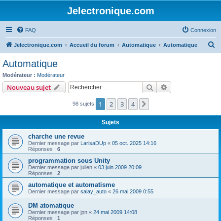
Jelectronique.com
FAQ
Connexion
R
Jelectronique.com
Accueil du forum
Automatique
Automatique
e
Automatique
c
Modérateur :
Modérateur
h
Rechercher
Recherche avanc
Nouveau sujet
e
1
2
3
4
Suivant
98 sujets
r
c
Sujets
h
charche une revue
e
Dernier message par
LarisaDUp
«
05 oct. 2025 14:16
Réponses :
6
r
programmation sous Unity
Dernier message par
julien
«
03 juin 2009 20:09
Réponses :
2
automatique et automatisme
Dernier message par
salay_auto
«
26 mai 2009 0:55
DM atomatique
Dernier message par
jpn
«
24 mai 2009 14:08
Réponses :
1