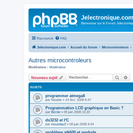
Jelectronique.co
Bienvenue sur le Forum Jelectroniq
Raccourcis
FAQ
Jelectronique.com
Accueil du forum
Microcontroleurs
Autres microcontroleurs
Modérateur :
Modérateur
Recher
Re
Nouveau sujet
SUJETS
programmer atmega8
par
Newbie
»
14 févr. 2008 6:47
Programmation LCD graphique en Basic ?
par
Bernie
»
05 juin 2008 10:20
ds3232 et I²C
par
moustiqu3
»
08 juin 2008 9:44
problème stk600 et avrdude