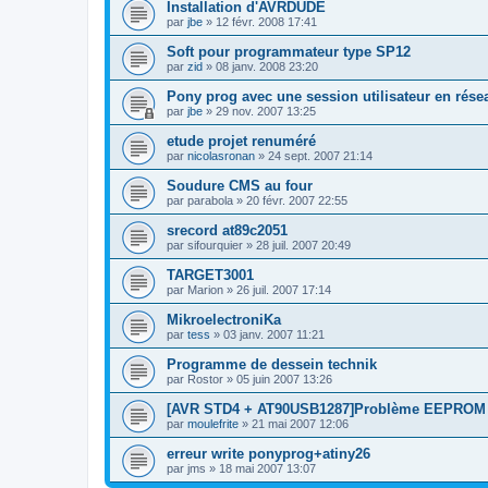
Installation d'AVRDUDE
par
jbe
»
12 févr. 2008 17:41
Soft pour programmateur type SP12
par
zid
»
08 janv. 2008 23:20
Pony prog avec une session utilisateur en rése
par
jbe
»
29 nov. 2007 13:25
etude projet renuméré
par
nicolasronan
»
24 sept. 2007 21:14
Soudure CMS au four
par
parabola
»
20 févr. 2007 22:55
srecord at89c2051
par
sifourquier
»
28 juil. 2007 20:49
TARGET3001
par
Marion
»
26 juil. 2007 17:14
MikroelectroniKa
par
tess
»
03 janv. 2007 11:21
Programme de dessein technik
par
Rostor
»
05 juin 2007 13:26
[AVR STD4 + AT90USB1287]Problème EEPROM
par
moulefrite
»
21 mai 2007 12:06
erreur write ponyprog+atiny26
par
jms
»
18 mai 2007 13:07