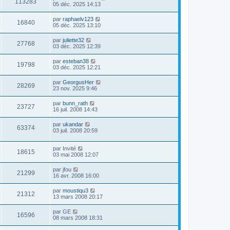
113283
05 déc. 2025 14:13
par
raphaelv123
16840
05 déc. 2025 13:10
par
juliette32
27768
03 déc. 2025 12:39
par
esteban38
19798
03 déc. 2025 12:21
par
GeorgusHer
28269
23 nov. 2025 9:46
par
bunn_rath
23727
16 juil. 2008 14:43
par
ukandar
63374
03 juil. 2008 20:59
par
Invité
18615
03 mai 2008 12:07
par
jfou
21299
16 avr. 2008 16:00
par
moustiqu3
21312
13 mars 2008 20:17
par
GE
16596
08 mars 2008 18:31