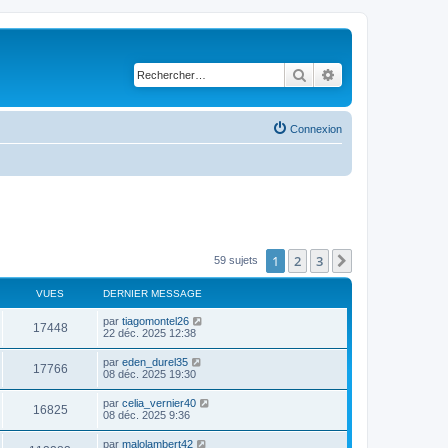
Rechercher
Recherche avancé
Connexion
1
2
3
Suivant
59 sujets
VUES
DERNIER MESSAGE
par
tiagomontel26
17448
22 déc. 2025 12:38
par
eden_durel35
17766
08 déc. 2025 19:30
par
celia_vernier40
16825
08 déc. 2025 9:36
par
malolambert42