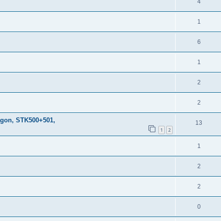
4
1
6
1
2
2
agon, STK500+501,
13
1
2
1
2
2
0