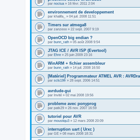
par
noctua
»
16 févr. 2011 2:04
environnement de developpement
par
khalifa_
»
04 juil. 2008 11:51
Timers sur atmega8
par
zanzeoo
»
22 sept. 2007 9:19
OpenOCD big endian ?
par
bunn_rath
»
05 août 2008 9:54
JTAG ICE / AVR ISP (Evertool)
par
Ehre
»
25 juin 2009 23:16
WinARM + fichier assembleur
par
bunn_rath
»
14 juil. 2008 16:50
[Matériel] Programmateur ATMEL AVR : AVRDr
par
scls19fr
»
28 sept. 2006 14:51
avrdude-gui
par
Invité
»
02 mai 2008 19:56
probleme avec ponyprog
par
patk29
»
26 nov. 2007 16:59
tutoriel pour AVR
par
moustiqu3
»
12 mars 2008 20:09
interruption uart ( Urxc )
par
GE
»
08 mars 2008 18:31