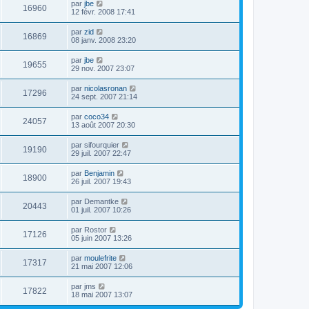
par
jbe
16960
12 févr. 2008 17:41
par
zid
16869
08 janv. 2008 23:20
par
jbe
19655
29 nov. 2007 23:07
par
nicolasronan
17296
24 sept. 2007 21:14
par
coco34
24057
13 août 2007 20:30
par
sifourquier
19190
29 juil. 2007 22:47
par
Benjamin
18900
26 juil. 2007 19:43
par
Demantke
20443
01 juil. 2007 10:26
par
Rostor
17126
05 juin 2007 13:26
par
moulefrite
17317
21 mai 2007 12:06
par
jms
17822
18 mai 2007 13:07