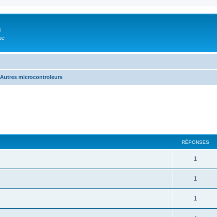
m
ue
Autres microcontroleurs
cher
cherche avancée
RÉPONSES
1
1
1