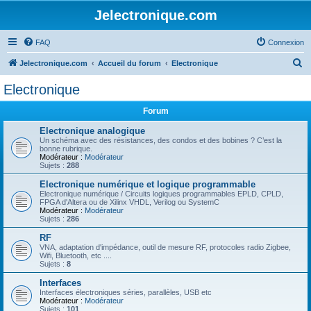
Jelectronique.com
FAQ
Connexion
R
Jelectronique.com
Accueil du forum
Electronique
e
Electronique
c
Forum
h
e
Electronique analogique
Un schéma avec des résistances, des condos et des bobines ? C’est la
r
bonne rubrique.
Modérateur :
Modérateur
c
Sujets :
288
h
Electronique numérique et logique programmable
Electronique numérique / Circuits logiques programmables EPLD, CPLD,
e
FPGA d'Altera ou de Xilinx VHDL, Verilog ou SystemC
Modérateur :
Modérateur
r
Sujets :
286
RF
VNA, adaptation d'impédance, outil de mesure RF, protocoles radio Zigbee,
Wifi, Bluetooth, etc ....
Sujets :
8
Interfaces
Interfaces électroniques séries, parallèles, USB etc
Modérateur :
Modérateur
Sujets :
101