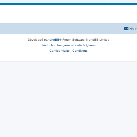
Nous
Développé par
phpBB
® Forum Software © phpBB Limited
Traduction française officielle
©
Qiaeru
Confidentialité
|
Conditions