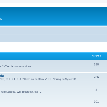
m
ue
SUJETS
288
 ? C’est la bonne rubrique.
ble
286
EPLD, CPLD, FPGA d'Altera ou de Xilinx VHDL, Verilog ou SystemC
8
dio Zigbee, Wifi, Bluetooth, etc ....
101