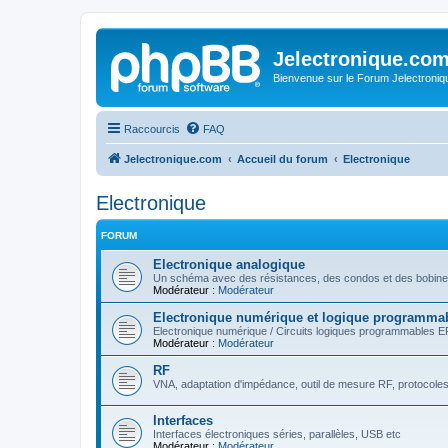
Jelectronique.co
Bienvenue sur le Forum Jelectroniq
Raccourcis
FAQ
Jelectronique.com
Accueil du forum
Electronique
Electronique
FORUM
Electronique analogique
Un schéma avec des résistances, des condos et des bobines
Modérateur :
Modérateur
Electronique numérique et logique programma
Electronique numérique / Circuits logiques programmables 
Modérateur :
Modérateur
RF
VNA, adaptation d'impédance, outil de mesure RF, protocoles ra
Interfaces
Interfaces électroniques séries, parallèles, USB etc
Modérateur :
Modérateur