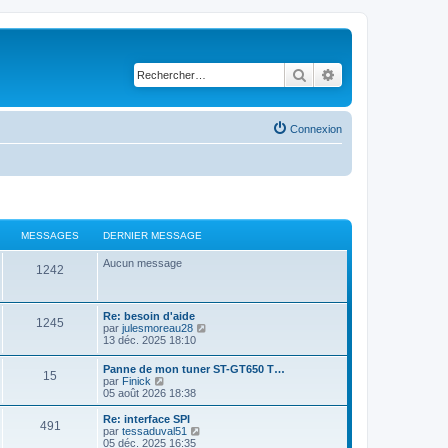
Rechercher
Recherche avancé
Connexion
MESSAGES
DERNIER MESSAGE
Aucun message
1242
Re: besoin d'aide
1245
C
par
julesmoreau28
o
13 déc. 2025 18:10
n
s
Panne de mon tuner ST-GT650 T…
15
u
C
par
Finick
l
o
05 août 2026 18:38
t
n
e
s
Re: interface SPI
r
491
u
C
par
tessaduval51
l
l
o
05 déc. 2025 16:35
e