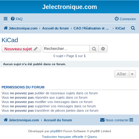
Jelectronique.com
FAQ
Connexion
R
Jelectronique.com
Accueil du forum
CAO / Réalisation et montage de PCB
KiCad
e
KiCad
c
Rechercher
Recherche avanc
Nouveau sujet
h
0 sujet • Page
1
sur
1
e
Aucun sujet n’a été publié dans ce forum.
r
c
Aller
h
PERMISSIONS DU FORUM
e
Vous
ne pouvez pas
publier de nouveaux sujets dans ce forum
r
Vous
ne pouvez pas
répondre aux sujets dans ce forum
Vous
ne pouvez pas
modifier vos messages dans ce forum
Vous
ne pouvez pas
supprimer vos messages dans ce forum
Vous
ne pouvez pas
transférer de pièces jointes dans ce forum
Jelectronique.com
Accueil du forum
Nous contacter
Développé par
phpBB
® Forum Software © phpBB Limited
Traduction française officielle
©
Qiaeru