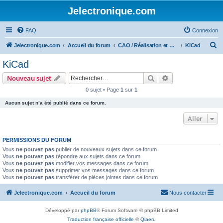
Jelectronique.com
FAQ
Connexion
R
Jelectronique.com
Accueil du forum
CAO / Réalisation et montage de PCB
KiCad
e
KiCad
c
Rechercher
Recherche avanc
Nouveau sujet
h
0 sujet • Page
1
sur
1
e
Aucun sujet n’a été publié dans ce forum.
r
c
Aller
h
PERMISSIONS DU FORUM
e
Vous
ne pouvez pas
publier de nouveaux sujets dans ce forum
r
Vous
ne pouvez pas
répondre aux sujets dans ce forum
Vous
ne pouvez pas
modifier vos messages dans ce forum
Vous
ne pouvez pas
supprimer vos messages dans ce forum
Vous
ne pouvez pas
transférer de pièces jointes dans ce forum
Jelectronique.com
Accueil du forum
Nous contacter
Développé par
phpBB
® Forum Software © phpBB Limited
Traduction française officielle
©
Qiaeru