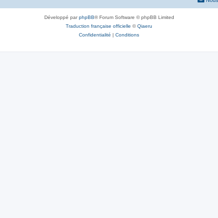
Nous
Développé par
phpBB
® Forum Software © phpBB Limited
Traduction française officielle
©
Qiaeru
Confidentialité
|
Conditions