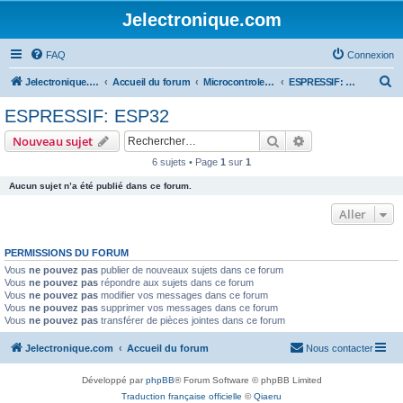
Jelectronique.com
FAQ
Connexion
R
Jelectronique.com
Accueil du forum
Microcontroleurs
ESPRESSIF: ESP32
e
ESPRESSIF: ESP32
c
Rechercher
Recherche avanc
Nouveau sujet
h
6 sujets • Page
1
sur
1
e
Aucun sujet n’a été publié dans ce forum.
r
c
Aller
h
PERMISSIONS DU FORUM
e
Vous
ne pouvez pas
publier de nouveaux sujets dans ce forum
r
Vous
ne pouvez pas
répondre aux sujets dans ce forum
Vous
ne pouvez pas
modifier vos messages dans ce forum
Vous
ne pouvez pas
supprimer vos messages dans ce forum
Vous
ne pouvez pas
transférer de pièces jointes dans ce forum
Jelectronique.com
Accueil du forum
Nous contacter
Développé par
phpBB
® Forum Software © phpBB Limited
Traduction française officielle
©
Qiaeru