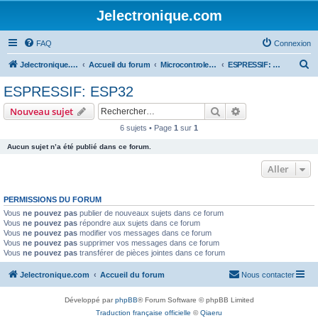
Jelectronique.com
FAQ
Connexion
R
Jelectronique.com
Accueil du forum
Microcontroleurs
ESPRESSIF: ESP32
e
ESPRESSIF: ESP32
c
Rechercher
Recherche avanc
Nouveau sujet
h
6 sujets • Page
1
sur
1
e
Aucun sujet n’a été publié dans ce forum.
r
c
Aller
h
PERMISSIONS DU FORUM
e
Vous
ne pouvez pas
publier de nouveaux sujets dans ce forum
r
Vous
ne pouvez pas
répondre aux sujets dans ce forum
Vous
ne pouvez pas
modifier vos messages dans ce forum
Vous
ne pouvez pas
supprimer vos messages dans ce forum
Vous
ne pouvez pas
transférer de pièces jointes dans ce forum
Jelectronique.com
Accueil du forum
Nous contacter
Développé par
phpBB
® Forum Software © phpBB Limited
Traduction française officielle
©
Qiaeru